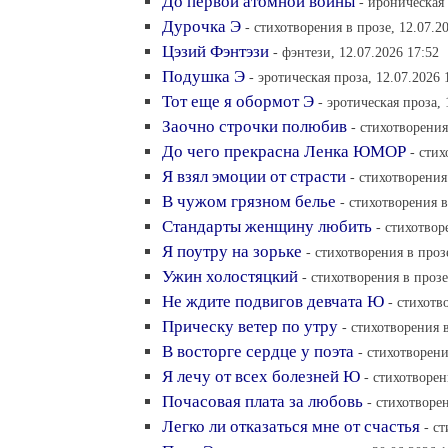
До первой атомной войны
- ироническая 
Дурочка Э
- стихотворения в прозе, 12.07.2
Цэзий Фэнтэзи
- фэнтези, 12.07.2026 17:52
Подушка Э
- эротическая проза, 12.07.2026 
Тот еще я обормот Э
- эротическая проза, 
Заочно строчки полюбив
- стихотворения
До чего прекрасна Ленка ЮМОР
- стих
Я взял эмоции от страсти
- стихотворения
В чужом грязном белье
- стихотворения в
Стандарты женщину любить
- стихотвор
Я поутру на зорьке
- стихотворения в проз
Ужин холостяцкий
- стихотворения в прозе
Не ждите подвигов девчата Ю
- стихотв
Прическу ветер по утру
- стихотворения в
В восторге сердце у поэта
- стихотворени
Я лечу от всех болезней Ю
- стихотворен
Почасовая плата за любовь
- стихотворен
Легко ли отказаться мне от счастья
- с