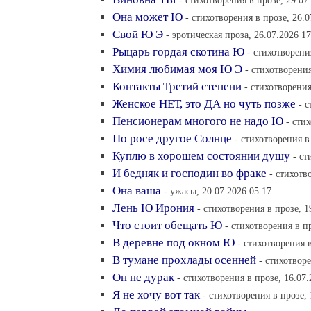
- стихотворения в прозе, 29.07
Она может Ю
- стихотворения в прозе, 26.0
Свой Ю Э
- эротическая проза, 26.07.2026 17
Рыцарь гордая скотина Ю
- стихотворени
Химия любимая моя Ю Э
- стихотворения
Контакты Третий степени
- стихотворения
Женское НЕТ, это ДА но чуть позже
- 
Пенсионерам многого не надо Ю
- сти
По росе другое Солнце
- стихотворения в
Куплю в хорошем состоянии душу
- ст
И бедняк и господин во фраке
- стихотв
Она ваша
- ужасы, 20.07.2026 05:17
Лень Ю Ирония
- стихотворения в прозе, 1
Что стоит обещать Ю
- стихотворения в пр
В деревне под окном Ю
- стихотворения в
В тумане прохлады осенней
- стихотворе
Он не дурак
- стихотворения в прозе, 16.07.
Я не хочу вот так
- стихотворения в прозе, 