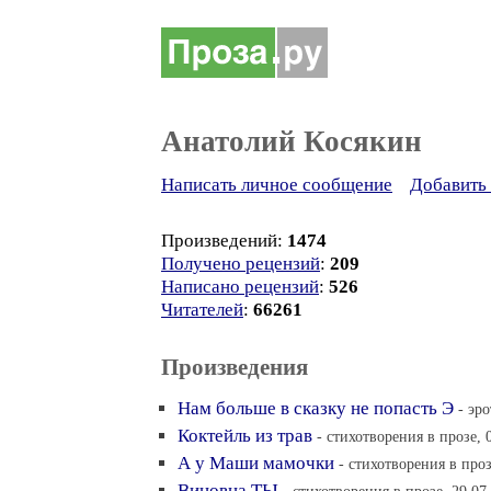
Анатолий Косякин
Написать личное сообщение
Добавить 
Произведений:
1474
Получено рецензий
:
209
Написано рецензий
:
526
Читателей
:
66261
Произведения
Нам больше в сказку не попасть Э
- эр
Коктейль из трав
- стихотворения в прозе, 
А у Маши мамочки
- стихотворения в проз
Виновна ТЫ