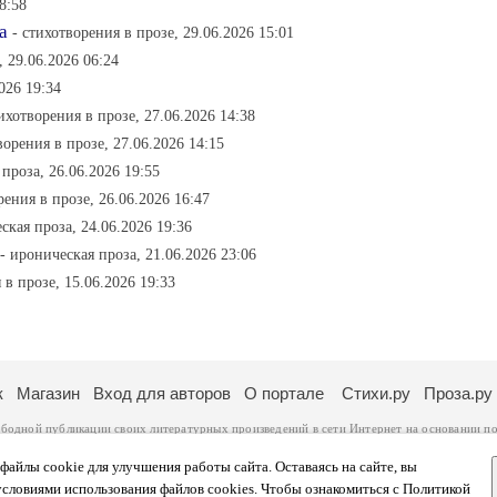
8:58
а
- стихотворения в прозе, 29.06.2026 15:01
, 29.06.2026 06:24
026 19:34
тихотворения в прозе, 27.06.2026 14:38
ворения в прозе, 27.06.2026 14:15
 проза, 26.06.2026 19:55
рения в прозе, 26.06.2026 16:47
ская проза, 24.06.2026 19:36
- ироническая проза, 21.06.2026 23:06
 в прозе, 15.06.2026 19:33
к
Магазин
Вход для авторов
О портале
Стихи.ру
Проза.ру
ободной публикации своих литературных произведений в сети Интернет на основании
по
ся
законом
. Перепечатка произведений возможна только с согласия его автора, к котором
ры несут самостоятельно на основании
правил публикации
и
законодательства Российско
айлы cookie для улучшения работы сайта. Оставаясь на сайте, вы
ональных данных
. Вы также можете посмотреть более подробную
информацию о портал
условиями использования файлов cookies. Чтобы ознакомиться с Политикой