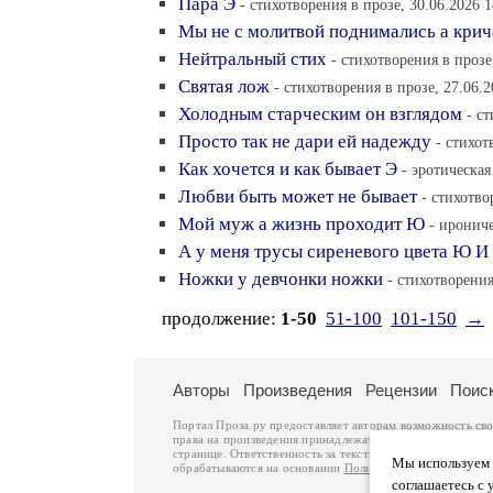
Пара Э
- стихотворения в прозе, 30.06.2026 1
Мы не с молитвой поднимались а крич
Нейтральный стих
- стихотворения в прозе
Святая лож
- стихотворения в прозе, 27.06.2
Холодным старческим он взглядом
- с
Просто так не дари ей надежду
- стихот
Как хочется и как бывает Э
- эротическая
Любви быть может не бывает
- стихотво
Мой муж а жизнь проходит Ю
- ирониче
А у меня трусы сиреневого цвета Ю И
Ножки у девчонки ножки
- стихотворения
продолжение:
1-50
51-100
101-150
→
Авторы
Произведения
Рецензии
Поис
Портал Проза.ру предоставляет авторам возможность св
права на произведения принадлежат авторам и охраняют
странице. Ответственность за тексты произведений авто
Мы используем ф
обрабатываются на основании
Политики обработки перс
соглашаетесь с 