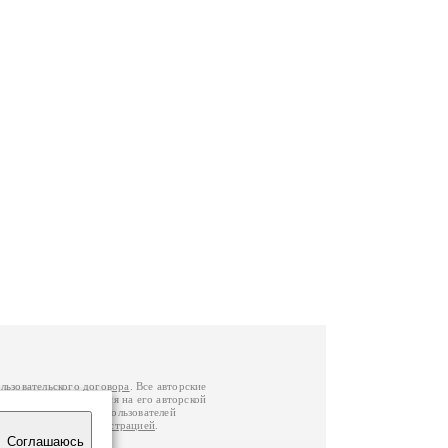
льзовательского договора
. Все авторские
у вы можете обратиться на его авторской
й Федерации
. Данные пользователей
е
и
связаться с администрацией
.
Соглашаюсь