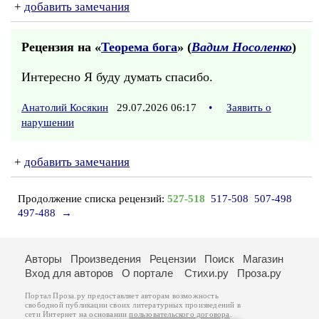
+
добавить замечания
Рецензия на «
Теорема бога
» (
Вадим Носоленко
)
Интересно Я буду думать спасибо.
Анатолий Косякин
29.07.2026 06:17
•
Заявить о
нарушении
+
добавить замечания
Продолжение списка рецензий:
527-518
517-508
507-498
497-488
→
Авторы
Произведения
Рецензии
Поиск
Магазин
Вход для авторов
О портале
Стихи.ру
Проза.ру
Портал Проза.ру предоставляет авторам возможность
свободной публикации своих литературных произведений в
сети Интернет на основании
пользовательского договора
.