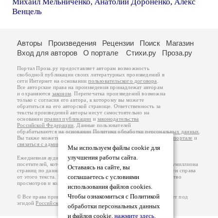
Михаил Мельниченко
,
Анатолий Дороненко
,
Алекс
Венцель
Авторы
Произведения
Рецензии
Поиск
Магазин
Вход для авторов
О портале
Стихи.ру
Проза.ру
Портал Проза.ру предоставляет авторам возможность
свободной публикации своих литературных произведений в
сети Интернет на основании
пользовательского договора
.
Все авторские права на произведения принадлежат авторам
и охраняются
законом
. Перепечатка произведений возможна
только с согласия его автора, к которому вы можете
обратиться на его авторской странице. Ответственность за
тексты произведений авторы несут самостоятельно на
основании
правил публикации
и
законодательства
Российской Федерации
. Данные пользователей
обрабатываются на основании
Политики обработки персональных данных
.
Вы также можете посмотреть более подробную
информацию о портале
и
связаться с администрацией
.
Мы используем файлы cookie для
улучшения работы сайта.
Ежедневная аудитория портала Проза.ру – порядка 100 тысяч
посетителей, которые в общей сумме просматривают более полумиллиона
Оставаясь на сайте, вы
страниц по данным счетчика посещаемости, который расположен справа
соглашаетесь с условиями
от этого текста. В каждой графе указано по две цифры: количество
просмотров и количество посетителей.
использования файлов cookies.
Чтобы ознакомиться с Политикой
© Все права принадлежат авторам, 2000-2026. Портал работает под
эгидой
Российского союза писателей
.
18+
обработки персональных данных
и файлов cookie,
нажмите здесь
.