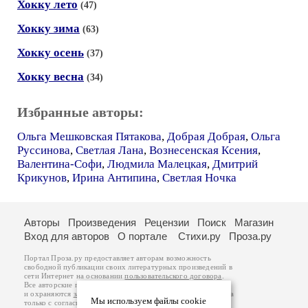
Хокку лето
(47)
Хокку зима
(63)
Хокку осень
(37)
Хокку весна
(34)
Избранные авторы:
Ольга Мешковская Пятакова
,
Добрая Добрая
,
Ольга
Руссинова
,
Светлая Лана
,
Вознесенская Ксения
,
Валентина-Софи
,
Людмила Малецкая
,
Дмитрий
Крикунов
,
Ирина Антипина
,
Светлая Ночка
Авторы
Произведения
Рецензии
Поиск
Магазин
Вход для авторов
О портале
Стихи.ру
Проза.ру
Портал Проза.ру предоставляет авторам возможность
свободной публикации своих литературных произведений в
сети Интернет на основании
пользовательского договора
.
Все авторские права на произведения принадлежат авторам
и охраняются
законом
. Перепечатка произведений возможна
Мы используем файлы cookie
только с согласия его автора, к которому вы можете