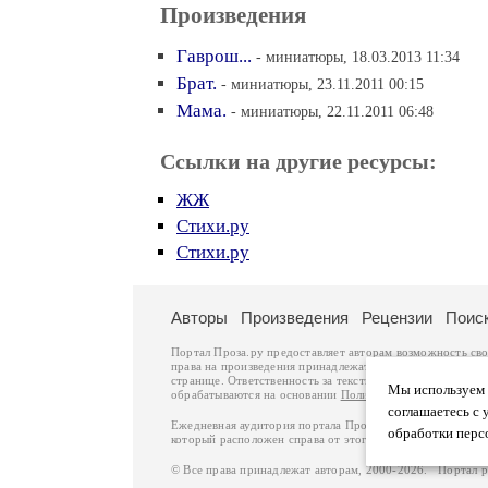
Произведения
Гаврош...
- миниатюры, 18.03.2013 11:34
Брат.
- миниатюры, 23.11.2011 00:15
Мама.
- миниатюры, 22.11.2011 06:48
Ссылки на другие ресурсы:
ЖЖ
Стихи.ру
Стихи.ру
Авторы
Произведения
Рецензии
Поис
Портал Проза.ру предоставляет авторам возможность св
права на произведения принадлежат авторам и охраняют
странице. Ответственность за тексты произведений авто
Мы используем ф
обрабатываются на основании
Политики обработки перс
соглашаетесь с 
Ежедневная аудитория портала Проза.ру – порядка 100 
обработки перс
который расположен справа от этого текста. В каждой гр
© Все права принадлежат авторам, 2000-2026. Портал 