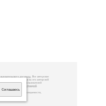
льзовательского договора
. Все авторские
у вы можете обратиться на его авторской
й Федерации
. Данные пользователей
е
и
связаться с администрацией
.
Соглашаюсь
по данным счетчика посещаемости,