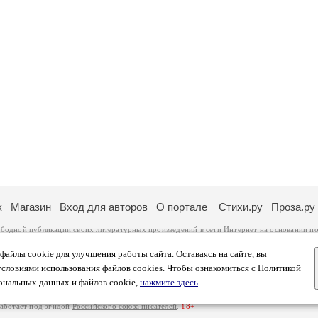
к
Магазин
Вход для авторов
О портале
Стихи.ру
Проза.ру
ободной публикации своих литературных произведений в сети Интернет на основании
по
ся
законом
. Перепечатка произведений возможна только с согласия его автора, к котором
ры несут самостоятельно на основании
правил публикации
и
законодательства Российско
айлы cookie для улучшения работы сайта. Оставаясь на сайте, вы
ональных данных
. Вы также можете посмотреть более подробную
информацию о портал
условиями использования файлов cookies. Чтобы ознакомиться с Политикой
тысяч посетителей, которые в общей сумме просматривают более полумиллиона страниц 
ональных данных и файлов cookie,
нажмите здесь
.
афе указано по две цифры: количество просмотров и количество посетителей.
работает под эгидой
Российского союза писателей
.
18+