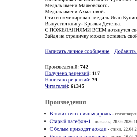
Медаль имени Маяковского.
Медаль имени Ахматовой.
Стихи номинирован- медаль Иван Бунин
Выпустил книгу- Крылья Детства.
С ПОЖЕЛАНИЯМИ ВСЕМ дотянутся своих 
Зайдя на страничку можно оставить сво
Написать личное сообщение
Добавить 
Произведений:
742
Получено рецензий
:
117
Написано рецензий
:
79
Читателей
:
61345
Произведения
В твоих очах сиянья дрожь
- стихотворен
Старый патефон-1
- новеллы, 28.05.2026 1
С белым приходят дожди
- стихи, 22.04.
Чистые листья дрожащие
- стихи, 16.04.