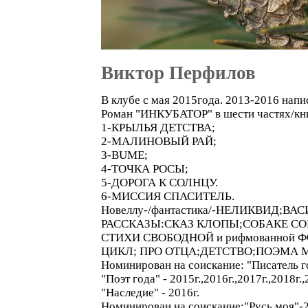
Виктор Перфилов
В клубе с мая 2015года. 2013-2016 напи
Роман "ИНКУБАТОР" в шести частях/кн
1-КРЫЛЬЯ ДЕТСТВА;
2-МАЛИНОВЫЙ РАЙ;
3-ВUME;
4-ТОЧКА РОСЫ;
5-ДОРОГА К СОЛНЦУ.
6-МИССИЯ СПАСИТЕЛЬ.
Новеллу-/фантастика/-НЕЛИКВИД;
РАССКАЗЫ:СКАЗ КЛОПЫ;СОБАКЕ СОБ
СТИХИ СВОБОДНОЙ и рифмованной Ф
ЦИКЛ; ПРО ОТЦА;ДЕТСТВО;ПОЭМА 
Номинирован на соискание: "Писатель год
"Поэт года" - 2015г.,2016г.,2017г.,2018г.,
"Наследие" - 2016г.
Номинирован на соискание:"Русь моя"-2