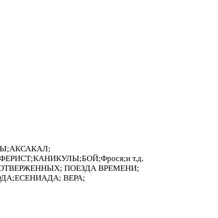
МЫ;АКСАКАЛ;
РИСТ;КАНИКУЛЫ;БОЙ;Фрося;и т.д.
А ОТВЕРЖЕННЫХ; ПОЕЗДА ВРЕМЕНИ;
ДА;ЕСЕНИАДА; ВЕРА;