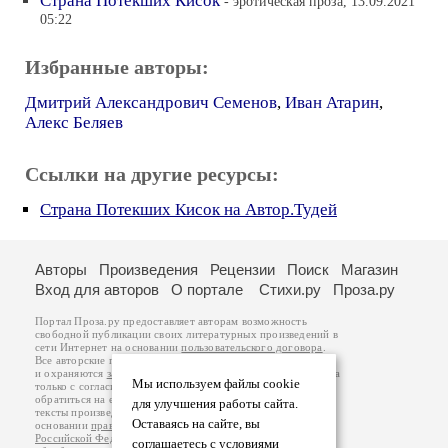
Страна Потекших Кисок
- эротическая проза, 13.09.2021
05:22
Избранные авторы:
Дмитрий Александрович Семенов
,
Иван Атарин
,
Алекс Беляев
Ссылки на другие ресурсы:
Страна Потекших Кисок на Автор.Тудей
Авторы
Произведения
Рецензии
Поиск
Магазин
Вход для авторов
О портале
Стихи.ру
Проза.ру
Портал Проза.ру предоставляет авторам возможность
свободной публикации своих литературных произведений в
сети Интернет на основании
пользовательского договора
.
Все авторские права на произведения принадлежат авторам
и охраняются
законом
. Перепечатка произведений возможна
Мы используем файлы cookie
только с согласия его автора, к которому вы можете
обратиться на его авторской странице. Ответственность за
для улучшения работы сайта.
тексты произведений авторы несут самостоятельно на
Оставаясь на сайте, вы
основании
правил публикации
и
законодательства
Российской Федерации
. Данные пользователей
соглашаетесь с условиями