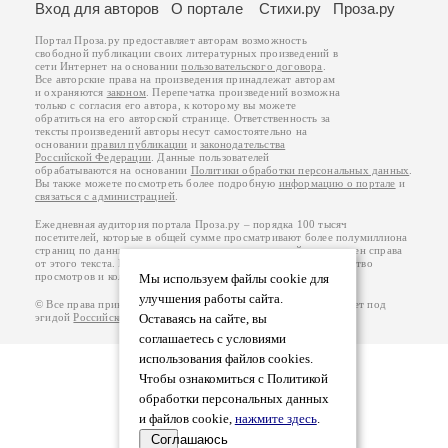
Вход для авторов
О портале
Стихи.ру
Проза.ру
Портал Проза.ру предоставляет авторам возможность
свободной публикации своих литературных произведений в
сети Интернет на основании
пользовательского договора
.
Все авторские права на произведения принадлежат авторам
и охраняются
законом
. Перепечатка произведений возможна
только с согласия его автора, к которому вы можете
обратиться на его авторской странице. Ответственность за
тексты произведений авторы несут самостоятельно на
основании
правил публикации
и
законодательства
Российской Федерации
. Данные пользователей
обрабатываются на основании
Политики обработки персональных данных
.
Вы также можете посмотреть более подробную
информацию о портале
и
связаться с администрацией
.
Ежедневная аудитория портала Проза.ру – порядка 100 тысяч
посетителей, которые в общей сумме просматривают более полумиллиона
страниц по данным счетчика посещаемости, который расположен справа
от этого текста. В каждой графе указано по две цифры: количество
просмотров и количество посетителей.
Мы используем файлы cookie для
улучшения работы сайта.
© Все права принадлежат авторам, 2000-2026. Портал работает под
Оставаясь на сайте, вы
эгидой
Российского союза писателей
.
18+
соглашаетесь с условиями
использования файлов cookies.
Чтобы ознакомиться с Политикой
обработки персональных данных
и файлов cookie,
нажмите здесь
.
Соглашаюсь