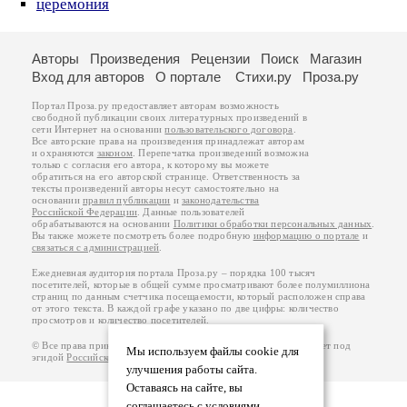
церемония
Авторы
Произведения
Рецензии
Поиск
Магазин
Вход для авторов
О портале
Стихи.ру
Проза.ру
Портал Проза.ру предоставляет авторам возможность
свободной публикации своих литературных произведений в
сети Интернет на основании
пользовательского договора
.
Все авторские права на произведения принадлежат авторам
и охраняются
законом
. Перепечатка произведений возможна
только с согласия его автора, к которому вы можете
обратиться на его авторской странице. Ответственность за
тексты произведений авторы несут самостоятельно на
основании
правил публикации
и
законодательства
Российской Федерации
. Данные пользователей
обрабатываются на основании
Политики обработки персональных данных
.
Вы также можете посмотреть более подробную
информацию о портале
и
связаться с администрацией
.
Ежедневная аудитория портала Проза.ру – порядка 100 тысяч
посетителей, которые в общей сумме просматривают более полумиллиона
страниц по данным счетчика посещаемости, который расположен справа
от этого текста. В каждой графе указано по две цифры: количество
просмотров и количество посетителей.
© Все права принадлежат авторам, 2000-2026. Портал работает под
Мы используем файлы cookie для
эгидой
Российского союза писателей
.
18+
улучшения работы сайта.
Оставаясь на сайте, вы
соглашаетесь с условиями