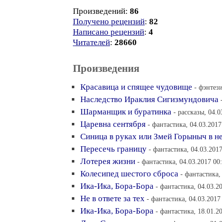
Произведений:
86
Получено рецензий
:
82
Написано рецензий
:
4
Читателей
:
28660
Произведения
Красавица и спящее чудовище
- фэнтези
Наследство Ираклия Сигизмундовича
Шарманщик и буратинка
- рассказы, 04.0
Царевна сентября
- фантастика, 04.03.2017
Синица в руках или Змей Горыныч в н
Пересечь границу
- фантастика, 04.03.2017
Лотерея жизни
- фантастика, 04.03.2017 00
Колесипед шестого сброса
- фантастика,
Ика-Ика, Бора-Бора
- фантастика, 04.03.2
Не в ответе за тех
- фантастика, 04.03.2017
Ика-Ика, Бора-Бора
- фантастика, 18.01.2