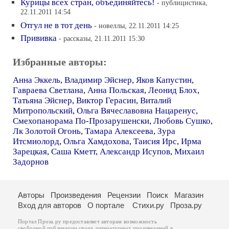
Курицы всех стран, объединяйтесь!
- публицистика,
22.11.2011 14:54
Отгул не в тот день
- новеллы, 22.11.2011 14:25
Прививка
- рассказы, 21.11.2011 15:30
Избранные авторы:
Анна Эккель
,
Владимир Эйснер
,
Яков Капустин
,
Гавраева Светлана
,
Анна Польская
,
Леонид Блох
,
Татьяна Эйснер
,
Виктор Герасин
,
Виталий
Митропольский
,
Ольга Вячеславовна Нацаренус
,
Смехопанорама По-Прозарушенски
,
Любовь Сушко
,
Лк Золотой Огонь
,
Тамара Алексеева
,
Зура
Итсмиолорд
,
Ольга Хамдохова
,
Таисия Ирс
,
Ирма
Зарецкая
,
Саша Кметт
,
Александр Исупов
,
Михаил
Задорнов
Авторы
Произведения
Рецензии
Поиск
Магазин
Вход для авторов
О портале
Стихи.ру
Проза.ру
Портал Проза.ру предоставляет авторам возможность
свободной публикации своих литературных произведений в