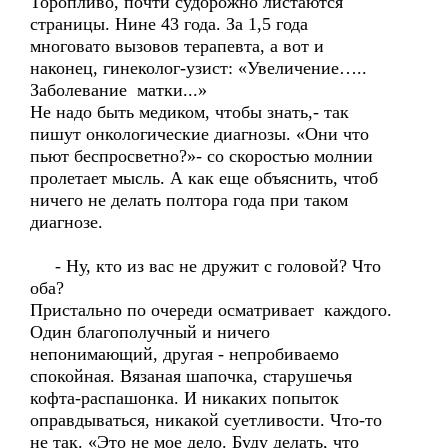
Торопливо, почти судорожно листаются
страницы. Нине 43 года. За 1,5 года
многовато вызовов терапевта, а вот и
наконец, гинеколог-узист: «Увеличение…..
Заболевание матки...»
Не надо быть медиком, чтобы знать,- так
пишут онкологические диагнозы. «Они что
пьют беспросветно?»- со скоростью молнии
пролетает мысль. А как еще объяснить, чтоб
ничего не делать полтора года при таком
диагнозе.
- Ну, кто из вас не дружит с головой? Что
оба?
Пристально по очереди осматривает каждого.
Один благополучный и ничего
непонимающий, другая - непробиваемо
спокойная. Вязаная шапочка, старушечья
кофта-распашонка. И никаких попыток
оправдываться, никакой суетливости. Что-то
не так. «Это не мое дело. Буду делать, что