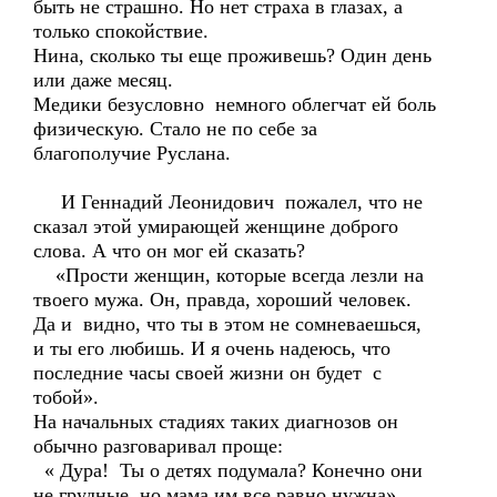
быть не страшно. Но нет страха в глазах, а
только спокойствие.
Нина, сколько ты еще проживешь? Один день
или даже месяц.
Медики безусловно немного облегчат ей боль
физическую. Стало не по себе за
благополучие Руслана.
И Геннадий Леонидович пожалел, что не
сказал этой умирающей женщине доброго
слова. А что он мог ей сказать?
«Прости женщин, которые всегда лезли на
твоего мужа. Он, правда, хороший человек.
Да и видно, что ты в этом не сомневаешься,
и ты его любишь. И я очень надеюсь, что
последние часы своей жизни он будет с
тобой».
На начальных стадиях таких диагнозов он
обычно разговаривал проще:
« Дура! Ты о детях подумала? Конечно они
не грудные, но мама им все равно нужна».