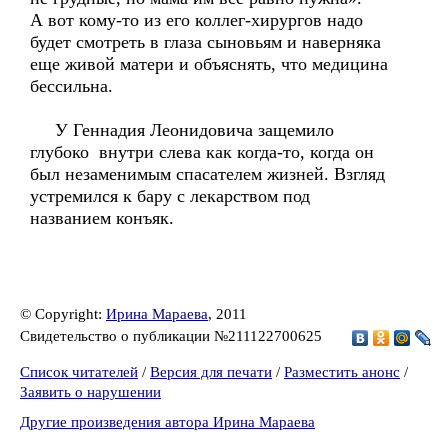
А вот кому-то из его коллег-хирургов надо
будет смотреть в глаза сыновьям и наверняка
еще живой матери и объяснять, что медицина
бессильна.
У Геннадия Леонидовича защемило
глубоко внутри слева как когда-то, когда он
был незаменимым спасателем жизней. Взгляд
устремился к бару с лекарством под
названием конъяк.
© Copyright:
Ирина Мараева
, 2011
Свидетельство о публикации №211122700625
Список читателей
/
Версия для печати
/
Разместить анонс
/
Заявить о нарушении
Другие произведения автора Ирина Мараева