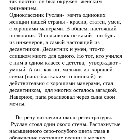
так плотно он был окружен женским
вниманием.
Одноклассник Руслан- мечта одиноких
женщин нашей страны - красив, статен, умен,
с хорошими манерами. В общем, настоящий
полковник. И полковник не какой - ни будь
из инженеров, а самый настоящий из
десантников. Десантник и умен, что-то
слишком много для одного. Но тот, кто учился
с ним в одном классе с детства, утверждают -
умный. А вот как он, мальчик из хорошей
семьи (папа был каким-то шишкой) и
действительно с хорошими манерами, стал
десантником, для многих осталось загадкой.
Наверное, папа реализовал через сына свои
мечты.
Встречу назначили около регистратуры.
Руслан стоял один около стены. Распахнутые
насыщенного серо-голубого цвета глаза в
обрамление густющих ресниц и мелких