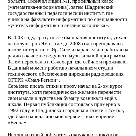
области. Окончил лицей №1, профильный класс
(математика-информатика), затем Шадринский
государственный педагогический институт, где
учился на факультете информатики по специальности
«учитель информатики и английского языка».
В 2003 году, сразу после окончания института, уехал
на полуостров Ямал, где до 2008 года преподавал в
школе-интернате с. Яр-Сале и параллельно работал на
радио в качестве ведущего музыкальной программы.
Затем переехал в г. Салехард, где сейчас и проживаю.
В данный момент работаю начальником студии
технического обеспечения дирекции радиовещания
ОГТРК «Ямал-Регион».
Серьёзно писать стихи и прозу начал на 2-ом курсе
института, хотя периодическое желание перенести
свои мысли и чувства на бумагу возникали ещё в
школе. Первая публикация состоялась примерно в
1992 году, в Шадринской городской газете «Исеть»,
где было напечатано моё первое стихотворение
«Весна».
Неоднократный победитель окружных конкурсов