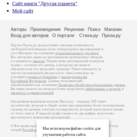
Сайт книги "Другая планета"
Мой сайт
Авторы
Произведения
Рецензии
Поиск
Магазин
Вход для авторов
О портале
Стихи.ру
Проза.ру
Портал Проза.ру предоставляет авторам возможность
свободной публикации своих литературных произведений в
сети Интернет на основании
пользовательского договора
.
Все авторские права на произведения принадлежат авторам
и охраняются
законом
. Перепечатка произведений возможна
только с согласия его автора, к которому вы можете
обратиться на его авторской странице. Ответственность за
тексты произведений авторы несут самостоятельно на
основании
правил публикации
и
законодательства
Российской Федерации
. Данные пользователей
обрабатываются на основании
Политики обработки персональных данных
.
Вы также можете посмотреть более подробную
информацию о портале
и
связаться с администрацией
.
Ежедневная аудитория портала Проза.ру – порядка 100 тысяч
посетителей, которые в общей сумме просматривают более полумиллиона
страниц по данным счетчика посещаемости, который расположен справа
от этого текста. В каждой графе указано по две цифры: количество
просмотров и количество посетителей.
© Все права принадлежат авторам, 2000-2026. Портал работает под
Мы используем файлы cookie для
эгидой
Российского союза писателей
.
18+
улучшения работы сайта.