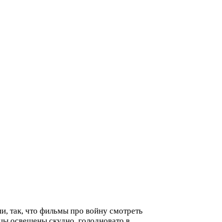
ши, так, что фильмы про войну смотреть
лицы освещены скудно, голодновато в