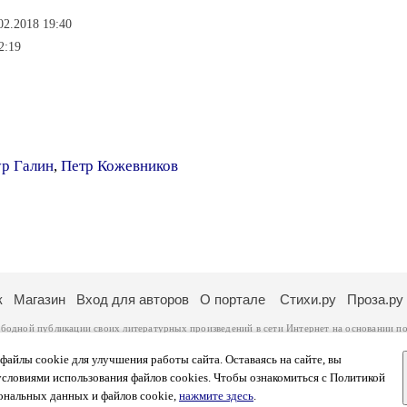
02.2018 19:40
2:19
р Галин
,
Петр Кожевников
к
Магазин
Вход для авторов
О портале
Стихи.ру
Проза.ру
ободной публикации своих литературных произведений в сети Интернет на основании
по
ся
законом
. Перепечатка произведений возможна только с согласия его автора, к котором
ры несут самостоятельно на основании
правил публикации
и
законодательства Российско
айлы cookie для улучшения работы сайта. Оставаясь на сайте, вы
ональных данных
. Вы также можете посмотреть более подробную
информацию о портал
условиями использования файлов cookies. Чтобы ознакомиться с Политикой
тысяч посетителей, которые в общей сумме просматривают более полумиллиона страниц 
ональных данных и файлов cookie,
нажмите здесь
.
афе указано по две цифры: количество просмотров и количество посетителей.