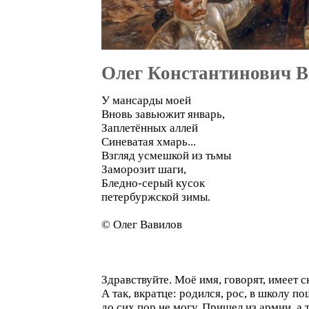
Олег Константинович 
У мансарды моей
Вновь завьюжит январь,
Заплетённых аллей
Синеватая хмарь...
Взгляд усмешкой из тьмы
Заморозит шаги,
Бледно-серый кусок
петербуржской зимы.
© Олег Вавилов
Здравствуйте. Моё имя, говорят, имеет с
А так, вкратце: родился, рос, в школу 
до сих пор не могу. Пришел из армии, а 