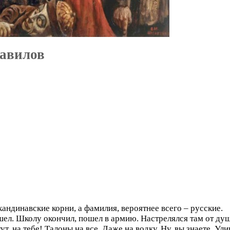
Вавилов
кандинавские корни, а фамилия, вероятнее всего – русские.
пошел. Школу окончил, пошел в армию. Настрелялся там от ду
тут, на тебе! Талоны на все. Даже на водку. Ну, вы знаете. У