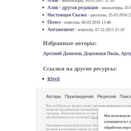
Алик
- миниатюры, 16.03.2017 11:39
Алик - другая редакция
- миниатюры, 01.
Настоящая Сказка
- рассказы, 25.03.2016 2
Пепел
- новеллы, 06.03.2016 13:46
Ангажемент
- новеллы, 07.12.2015 21:10
Избранные авторы:
Арсений Данилов
,
Дорожная Пыль
,
Арту
Ссылки на другие ресурсы:
Ютуб
Авторы
Произведения
Рецензии
Поис
Портал Проза.ру предоставляет авторам возможность св
права на произведения принадлежат авторам и охраняют
странице. Ответственность за тексты произведений авто
Мы используем ф
обрабатываются на основании
Политики обработки перс
соглашаетесь с 
Ежедневная аудитория портала Проза.ру – порядка 100 
обработки перс
который расположен справа от этого текста. В каждой гр