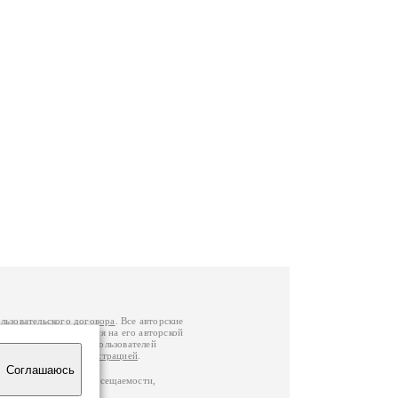
льзовательского договора
. Все авторские
у вы можете обратиться на его авторской
й Федерации
. Данные пользователей
е
и
связаться с администрацией
.
Соглашаюсь
по данным счетчика посещаемости,