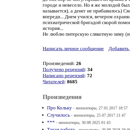
городе и невесело. Но я же молодой был
называется), а денег не прибавилось) С
впереди... Днем учился, вечером охраня
психиатрической бригадой скорой помощи
история...
Не люблю питерскую слякотную зиму (им
Написать личное сообщение
Добавить 
Произведений:
26
Получено рецензий
:
34
Написано рецензий
:
72
Читателей
:
8685
Произведения
Про Кольку
- миниатюры, 27.01.2017 18:57
Случилось
- миниатюры, 25.07.2017 21:47
***
- миниатюры, 30.08.2025 01:43
Такая работа
- миниатюры, 20.08.2018 19:4