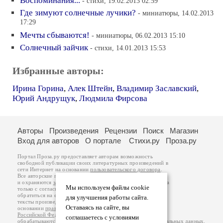
Воспоминания...
- стихи, 19.02.2013 02:59
Где зимуют солнечные лучики?
- миниатюры, 14.02.2013
17:29
Мечты сбываются!
- миниатюры, 06.02.2013 15:10
Солнечный зайчик
- стихи, 14.01.2013 15:53
Избранные авторы:
Ирина Горина
,
Алек Штейн
,
Владимир Заславский
,
Юрий Андрущук
,
Людмила Фирсова
Авторы
Произведения
Рецензии
Поиск
Магазин
Вход для авторов
О портале
Стихи.ру
Проза.ру
Портал Проза.ру предоставляет авторам возможность
свободной публикации своих литературных произведений в
сети Интернет на основании
пользовательского договора
.
Все авторские права на произведения принадлежат авторам
и охраняются
законом
. Перепечатка произведений возможна
Мы используем файлы cookie
только с согласия его автора, к которому вы можете
обратиться на его авторской странице. Ответственность за
для улучшения работы сайта.
тексты произведений авторы несут самостоятельно на
Оставаясь на сайте, вы
основании
правил публикации
и
законодательства
Российской Федерации
. Данные пользователей
соглашаетесь с условиями
обрабатываются на основании
Политики обработки персональных данных
.