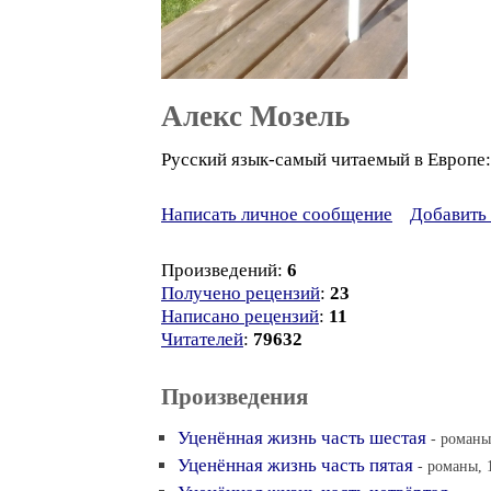
Алекс Мозель
Русский язык-самый читаемый в Европе
Написать личное сообщение
Добавить 
Произведений:
6
Получено рецензий
:
23
Написано рецензий
:
11
Читателей
:
79632
Произведения
Уценённая жизнь часть шестая
- романы
Уценённая жизнь часть пятая
- романы, 