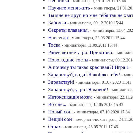
Песчинка
- миниатюры, 01.01.2011 15:44
Научите меня жить
- миниатюры, 21.01.20
Ты мне не друг, но мне тебя так не хва
Бабочка
- миниатюры, 09.12.2010 15:44
Секреты плавания.
- миниатюры, 13.04.202
Навсегда
- миниатюры, 22.03.2011 15:44
Тоска
- миниатюры, 11.09.2011 15:44
Ранее летнее утро. Приютово.
- миниатю
Новогодние тосты
- миниатюры, 09.12.201
А почему ты такая красивая?! Игра 1
-
Здравствуй, вода! Я люблю тебя!
- мини
Здравствуй!
- миниатюры, 01.07.2020 11:41
Здравствуй, утро! Я живой!
- миниатюры,
Интоксикация мозга
- миниатюры, 22.11.2
Во сне...
- миниатюры, 12.05.2013 15:43
Новый сон.
- миниатюры, 07.10.2020 17:34
Вещий сон
- юмористическая проза, 24.11.2
Страх
- миниатюры, 23.05.2011 17:46