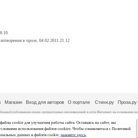
8:10
ихотворения в прозе, 04.02.2011 21:12
к
Магазин
Вход для авторов
О портале
Стихи.ру
Проза.ру
ободной публикации своих литературных произведений в сети Интернет на основании
по
ся
законом
. Перепечатка произведений возможна только с согласия его автора, к котором
ры несут самостоятельно на основании
правил публикации
и
законодательства Российско
айлы cookie для улучшения работы сайта. Оставаясь на сайте, вы
ональных данных
. Вы также можете посмотреть более подробную
информацию о портал
условиями использования файлов cookies. Чтобы ознакомиться с Политикой
тысяч посетителей, которые в общей сумме просматривают более полумиллиона страниц 
ональных данных и файлов cookie,
нажмите здесь
.
афе указано по две цифры: количество просмотров и количество посетителей.