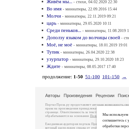
Живём мы...
- стихи, 04.02.2020 22:30
Во имя
- миниатюры, 22.09.2016 15:44
Молчи
- миниатюры, 22.11.2019 09:21
царь
- миниатюры, 29.05.2020 10:11
Среди пеньков...
- миниатюры, 11.08.2019 1
Доползу языком до волчицы своей
- ст
Моё, не моё
- миниатюры, 18.01.2019 19:01
Тупик
- миниатюры, 26.04.2020 22:38
узурпатор
- миниатюры, 29.10.2020 18:23
Ждите
- миниатюры, 08.05.2017 17:40
продолжение:
1-50
51-100
101-150
→
Авторы
Произведения
Рецензии
Поис
Портал Проза.ру предоставляет авторам возможность св
права на произведения принадлежат авторам и охраняют
странице. Ответственность за тексты произведений авто
Мы используем ф
обрабатываются на основании
Политики обработки перс
соглашаетесь с 
Ежедневная аудитория портала Проза.ру – порядка 100 
обработки перс
который расположен справа от этого текста. В каждой гр