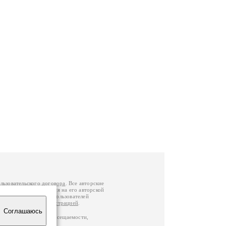
льзовательского договора
. Все авторские
у вы можете обратиться на его авторской
й Федерации
. Данные пользователей
е
и
связаться с администрацией
.
Соглашаюсь
по данным счетчика посещаемости,