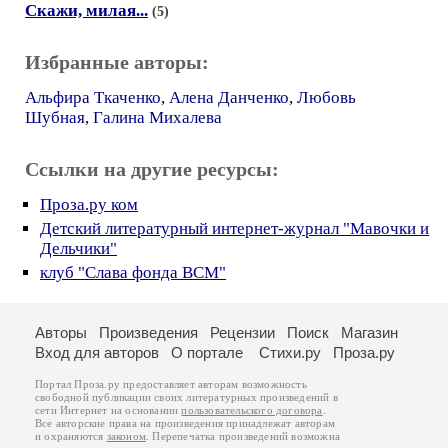
Скажи, милая...
(5)
Избранные авторы:
Альфира Ткаченко
,
Алена Данченко
,
Любовь
Шубная
,
Галина Михалева
Ссылки на другие ресурсы:
Проза.ру ком
Детский литературный интернет-журнал "Мавочки и
Дельчики"
клуб "Слава фонда ВСМ"
Авторы
Произведения
Рецензии
Поиск
Магазин
Вход для авторов
О портале
Стихи.ру
Проза.ру
Портал Проза.ру предоставляет авторам возможность
свободной публикации своих литературных произведений в
сети Интернет на основании
пользовательского договора
.
Все авторские права на произведения принадлежат авторам
и охраняются
законом
. Перепечатка произведений возможна