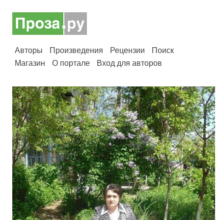
Авторы
Произведения
Рецензии
Поиск
Магазин
О портале
Вход для авторов