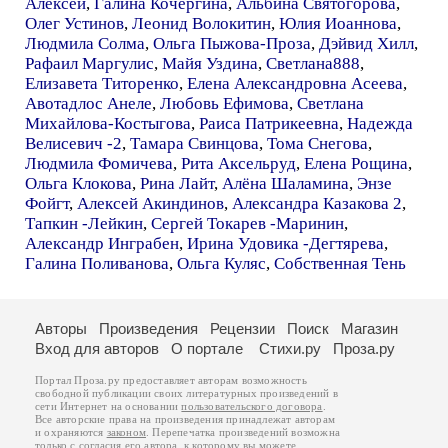
Алексей
,
Галина Кочергина
,
Альбина Святогорова
,
Олег Устинов
,
Леонид Волокитин
,
Юлия Иоаннова
,
Людмила Солма
,
Ольга Пыжова-Проза
,
Дэйвид Хилл
,
Рафаил Маргулис
,
Майя Уздина
,
Светлана888
,
Елизавета Титоренко
,
Елена Александровна Асеева
,
Авотадлос Анеле
,
Любовь Ефимова
,
Светлана
Михайлова-Костыгова
,
Раиса Патрикеевна
,
Надежда
Велисевич -2
,
Тамара Свинцова
,
Тома Снегова
,
Людмила Фомичева
,
Рита Аксельруд
,
Елена Рощина
,
Ольга Клокова
,
Рина Лайт
,
Алёна Шаламина
,
Энзе
Фойгт
,
Алексей Акиндинов
,
Александра Казакова 2
,
Тапкин -Лейкин
,
Сергей Токарев -Маринин
,
Александр Инграбен
,
Ирина Удовика -Дегтярева
,
Галина Поливанова
,
Ольга Куляс
,
Собственная Тень
Авторы
Произведения
Рецензии
Поиск
Магазин
Вход для авторов
О портале
Стихи.ру
Проза.ру
Портал Проза.ру предоставляет авторам возможность
свободной публикации своих литературных произведений в
сети Интернет на основании
пользовательского договора
.
Все авторские права на произведения принадлежат авторам
и охраняются
законом
. Перепечатка произведений возможна
только с согласия его автора, к которому вы можете