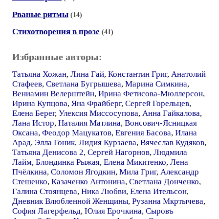
Рваные ритмы
(14)
Стихотворения в прозе
(41)
Избранные авторы:
Татьяна Хожан
,
Лина Гай
,
Константин Григ
,
Анатолий
Стафеев
,
Светлана Бугрышева
,
Марина Симкина
,
Вениамин Велерштейн
,
Ирина Фетисова-Мюллерсон
,
Ирина Купцова
,
Яна Фрайберг
,
Сергей Горельцев
,
Елена Берег
,
Улексия Миссосупова
,
Анна Гайкалова
,
Лана Истор
,
Наталия Матлина
,
Вонсович-Ясницкая
Оксана
,
Феодор Мацукатов
,
Евгения Басова
,
Илана
Арад
,
Элла Гоник
,
Лидия Курзаева
,
Вячеслав Кудяков
,
Татьяна Денисова 2
,
Сергей Нагорнов
,
Людмила
Лайм
,
Блондинка Рыжая
,
Елена Микитенко
,
Лена
Пчёлкина
,
Соломон Ягодкин
,
Мила Григ
,
Александр
Стешенко
,
Казаченко Антонина
,
Светлана Донченко
,
Галина Стоянцева
,
Ника Любви
,
Елена Ительсон
,
Дневник Влюбленной Женщины
,
Рузанна Мкртычева
,
София Лагерфельд
,
Юлия Ерочкина
,
Сыровъ