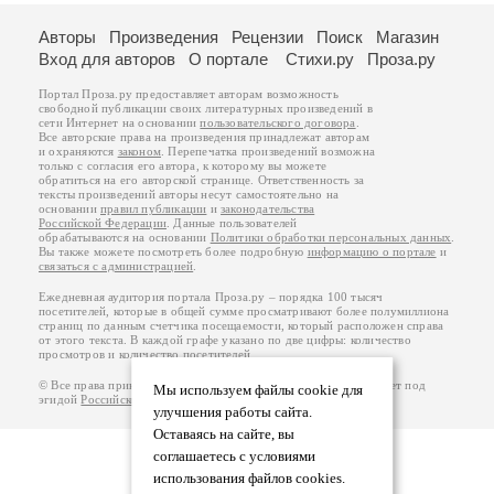
Авторы
Произведения
Рецензии
Поиск
Магазин
Вход для авторов
О портале
Стихи.ру
Проза.ру
Портал Проза.ру предоставляет авторам возможность
свободной публикации своих литературных произведений в
сети Интернет на основании
пользовательского договора
.
Все авторские права на произведения принадлежат авторам
и охраняются
законом
. Перепечатка произведений возможна
только с согласия его автора, к которому вы можете
обратиться на его авторской странице. Ответственность за
тексты произведений авторы несут самостоятельно на
основании
правил публикации
и
законодательства
Российской Федерации
. Данные пользователей
обрабатываются на основании
Политики обработки персональных данных
.
Вы также можете посмотреть более подробную
информацию о портале
и
связаться с администрацией
.
Ежедневная аудитория портала Проза.ру – порядка 100 тысяч
посетителей, которые в общей сумме просматривают более полумиллиона
страниц по данным счетчика посещаемости, который расположен справа
от этого текста. В каждой графе указано по две цифры: количество
просмотров и количество посетителей.
© Все права принадлежат авторам, 2000-2026. Портал работает под
Мы используем файлы cookie для
эгидой
Российского союза писателей
.
18+
улучшения работы сайта.
Оставаясь на сайте, вы
соглашаетесь с условиями
использования файлов cookies.