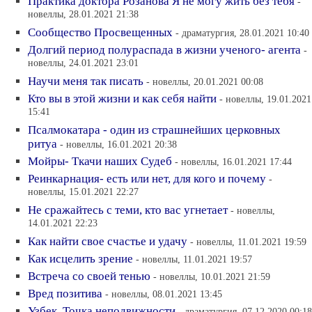
Практика доктора Розанова Я не могу жить без тебя
-
новеллы, 28.01.2021 21:38
Сообщество Просвещенных
- драматургия, 28.01.2021 10:40
Долгий период полураспада в жизни ученого- агента
-
новеллы, 24.01.2021 23:01
Научи меня так писать
- новеллы, 20.01.2021 00:08
Кто вы в этой жизни и как себя найти
- новеллы, 19.01.2021
15:41
Псалмокатара - один из страшнейших церковных
ритуа
- новеллы, 16.01.2021 20:38
Мойры- Ткачи наших Судеб
- новеллы, 16.01.2021 17:44
Реинкарнация- есть или нет, для кого и почему
-
новеллы, 15.01.2021 22:27
Не сражайтесь с теми, кто вас угнетает
- новеллы,
14.01.2021 22:23
Как найти свое счастье и удачу
- новеллы, 11.01.2021 19:59
Как исцелить зрение
- новеллы, 11.01.2021 19:57
Встреча со своей тенью
- новеллы, 10.01.2021 21:59
Вред позитива
- новеллы, 08.01.2021 13:45
Узбек. Точка неподвижности
- драматургия, 07.12.2020 00:18