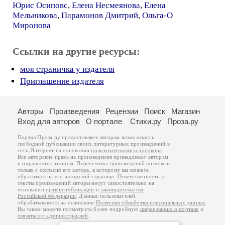
Юрис Осиповс
,
Елена Несмеянова
,
Елена
Мельникова
,
Парамонов Дмитрий
,
Ольга-О
Миронова
Ссылки на другие ресурсы:
моя страничка у издателя
Приглашение издателя
Авторы
Произведения
Рецензии
Поиск
Магазин
Вход для авторов
О портале
Стихи.ру
Проза.ру
Портал Проза.ру предоставляет авторам возможность
свободной публикации своих литературных произведений в
сети Интернет на основании
пользовательского договора
.
Все авторские права на произведения принадлежат авторам
и охраняются
законом
. Перепечатка произведений возможна
только с согласия его автора, к которому вы можете
обратиться на его авторской странице. Ответственность за
тексты произведений авторы несут самостоятельно на
основании
правил публикации
и
законодательства
Российской Федерации
. Данные пользователей
обрабатываются на основании
Политики обработки персональных данных
.
Вы также можете посмотреть более подробную
информацию о портале
и
связаться с администрацией
.