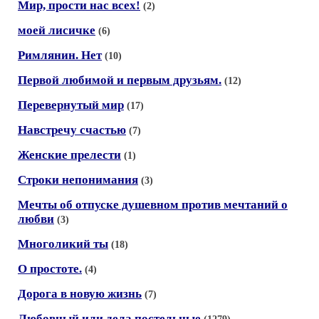
Мир, прости нас всех!
(2)
моей лисичке
(6)
Римлянин. Нет
(10)
Первой любимой и первым друзьям.
(12)
Перевернутый мир
(17)
Навстречу счастью
(7)
Женские прелести
(1)
Строки непонимания
(3)
Мечты об отпуске душевном против мечтаний о
любви
(3)
Многоликий ты
(18)
О простоте.
(4)
Дорога в новую жизнь
(7)
Любовный или дела постельные