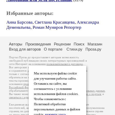
(1279)
Избранные авторы:
Анна Барсова
,
Светлана Красавцева
,
Александра
Деменьтьева
,
Роман Муниров Репортер
Авторы
Произведения
Рецензии
Поиск
Магазин
Вход для авторов
О портале
Стихи.ру
Проза.ру
Портал Проза.ру предоставляет авторам возможность
свободной публикации своих литературных произведений в
сети Интернет на основании
пользовательского договора
.
Все авторские права на произведения принадлежат авторам
и охраняются
законом
. Перепечатка произведений возможна
Мы используем файлы cookie
только с согласия его автора, к которому вы можете
обратиться на его авторской странице. Ответственность за
для улучшения работы сайта.
тексты произведений авторы несут самостоятельно на
Оставаясь на сайте, вы
основании
правил публикации
и
законодательства
Российской Федерации
. Данные пользователей
соглашаетесь с условиями
обрабатываются на основании
Политики обработки персональных данных
.
использования файлов cookies.
Вы также можете посмотреть более подробную
информацию о портале
и
связаться с администрацией
.
Чтобы ознакомиться с
Политикой обработки
Ежедневная аудитория портала Проза.ру – порядка 100 тысяч
посетителей, которые в общей сумме просматривают более полумиллиона
персональных данных и файлов
страниц по данным счетчика посещаемости, который расположен справа
cookie,
нажмите здесь
.
от этого текста. В каждой графе указано по две цифры: количество