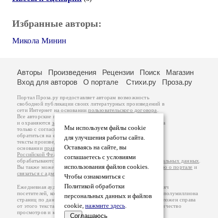
Избранные авторы:
Микола Минин
Авторы
Произведения
Рецензии
Поиск
Магазин
Вход для авторов
О портале
Стихи.ру
Проза.ру
Портал Проза.ру предоставляет авторам возможность
свободной публикации своих литературных произведений в
сети Интернет на основании
пользовательского договора
.
Все авторские права на произведения принадлежат авторам
и охраняются
законом
. Перепечатка произведений возможна
Мы используем файлы cookie
только с согласия его автора, к которому вы можете
обратиться на его авторской странице. Ответственность за
для улучшения работы сайта.
тексты произведений авторы несут самостоятельно на
Оставаясь на сайте, вы
основании
правил публикации
и
законодательства
Российской Федерации
. Данные пользователей
соглашаетесь с условиями
обрабатываются на основании
Политики обработки персональных данных
.
использования файлов cookies.
Вы также можете посмотреть более подробную
информацию о портале
и
связаться с администрацией
.
Чтобы ознакомиться с
Политикой обработки
Ежедневная аудитория портала Проза.ру – порядка 100 тысяч
посетителей, которые в общей сумме просматривают более полумиллиона
персональных данных и файлов
страниц по данным счетчика посещаемости, который расположен справа
cookie,
нажмите здесь
.
от этого текста. В каждой графе указано по две цифры: количество
просмотров и количество посетителей.
Соглашаюсь