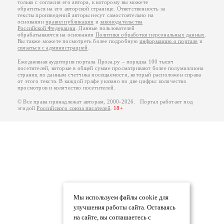
только с согласия его автора, к которому вы можете
обратиться на его авторской странице. Ответственность за
тексты произведений авторы несут самостоятельно на
основании
правил публикации
и
законодательства
Российской Федерации
. Данные пользователей
обрабатываются на основании
Политики обработки персональных данных
.
Вы также можете посмотреть более подробную
информацию о портале
и
связаться с администрацией
.
Ежедневная аудитория портала Проза.ру – порядка 100 тысяч
посетителей, которые в общей сумме просматривают более полумиллиона
страниц по данным счетчика посещаемости, который расположен справа
от этого текста. В каждой графе указано по две цифры: количество
просмотров и количество посетителей.
© Все права принадлежат авторам, 2000-2026. Портал работает под
эгидой
Российского союза писателей
.
18+
Мы используем файлы cookie для
улучшения работы сайта. Оставаясь
на сайте, вы соглашаетесь с