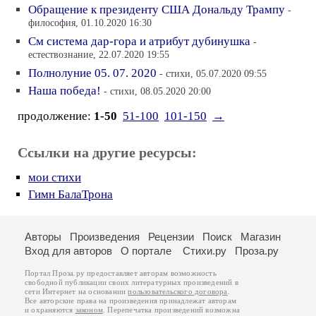
Обращение к президенту США Дональду Трампу
-
философия, 01.10.2020 16:30
См система дар-гора и атрибут дубинушка
-
естествознание, 22.07.2020 19:55
Полнолуние 05. 07. 2020
- стихи, 05.07.2020 09:55
Наша победа!
- стихи, 08.05.2020 20:00
продолжение:
1-50
51-100
101-150
→
Ссылки на другие ресурсы:
мои стихи
Гимн БалаТрона
Авторы
Произведения
Рецензии
Поиск
Магазин
Вход для авторов
О портале
Стихи.ру
Проза.ру
Портал Проза.ру предоставляет авторам возможность
свободной публикации своих литературных произведений в
сети Интернет на основании
пользовательского договора
.
Все авторские права на произведения принадлежат авторам
и охраняются
законом
. Перепечатка произведений возможна