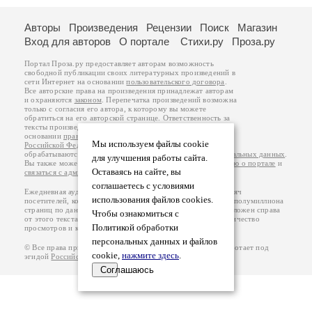
Авторы
Произведения
Рецензии
Поиск
Магазин
Вход для авторов
О портале
Стихи.ру
Проза.ру
Портал Проза.ру предоставляет авторам возможность
свободной публикации своих литературных произведений в
сети Интернет на основании
пользовательского договора
.
Все авторские права на произведения принадлежат авторам
и охраняются
законом
. Перепечатка произведений возможна
только с согласия его автора, к которому вы можете
обратиться на его авторской странице. Ответственность за
тексты произведений авторы несут самостоятельно на
основании
правил публикации
и
законодательства
Мы используем файлы cookie
Российской Федерации
. Данные пользователей
обрабатываются на основании
Политики обработки персональных данных
.
для улучшения работы сайта.
Вы также можете посмотреть более подробную
информацию о портале
и
Оставаясь на сайте, вы
связаться с администрацией
.
соглашаетесь с условиями
Ежедневная аудитория портала Проза.ру – порядка 100 тысяч
использования файлов cookies.
посетителей, которые в общей сумме просматривают более полумиллиона
страниц по данным счетчика посещаемости, который расположен справа
Чтобы ознакомиться с
от этого текста. В каждой графе указано по две цифры: количество
Политикой обработки
просмотров и количество посетителей.
персональных данных и файлов
© Все права принадлежат авторам, 2000-2026. Портал работает под
cookie,
нажмите здесь
.
эгидой
Российского союза писателей
.
18+
Соглашаюсь