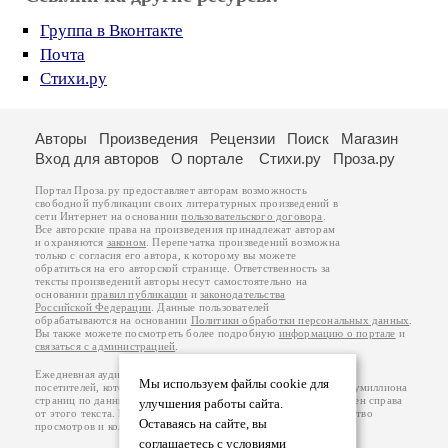
Группа в Вконтакте
Почта
Стихи.ру
Авторы
Произведения
Рецензии
Поиск
Магазин
Вход для авторов
О портале
Стихи.ру
Проза.ру
Портал Проза.ру предоставляет авторам возможность
свободной публикации своих литературных произведений в
сети Интернет на основании
пользовательского договора
.
Все авторские права на произведения принадлежат авторам
и охраняются
законом
. Перепечатка произведений возможна
только с согласия его автора, к которому вы можете
обратиться на его авторской странице. Ответственность за
тексты произведений авторы несут самостоятельно на
основании
правил публикации
и
законодательства
Российской Федерации
. Данные пользователей
обрабатываются на основании
Политики обработки персональных данных
.
Вы также можете посмотреть более подробную
информацию о портале
и
связаться с администрацией
.
Ежедневная аудитория портала Проза.ру – порядка 100 тысяч
Мы используем файлы cookie для
посетителей, которые в общей сумме просматривают более полумиллиона
страниц по данным счетчика посещаемости, который расположен справа
улучшения работы сайта.
от этого текста. В каждой графе указано по две цифры: количество
Оставаясь на сайте, вы
просмотров и количество посетителей.
соглашаетесь с условиями