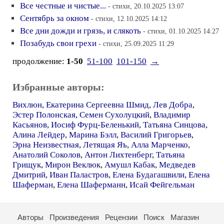
Все честные и чистые...
- стихи, 20.10.2025 13:07
Сентябрь за окном
- стихи, 12.10.2025 14:12
Все дни дожди и грязь, и слякоть
- стихи, 01.10.2025 14:27
Позабудь свои грехи
- стихи, 25.09.2025 11:29
продолжение:
1-50
51-100
101-150
→
Избранные авторы:
Вихлюн
,
Екатерина Сергеевна Шмид
,
Лев Добра
,
Эстер Полонская
,
Семен Сухолуцкий
,
Владимир
Касьянов
,
Иосиф Фурц-Беленький
,
Татьяна Синцова
,
Алина Лейдер
,
Марина Бэлл
,
Василий Григорьев
,
Эрна Неизвестная
,
Летящая Яъ
,
Алла Марченко
,
Анатолий Соколов
,
Антон Лихтенберг
,
Татьяна
Грищук
,
Мирон Веклюк
,
Амушл Кабак
,
Медведев
Дмитрий
,
Иван Паластров
,
Елена Будагашвили
,
Елена
Шаферман
,
Елена Шаферманн
,
Исай Фейгельман
Авторы
Произведения
Рецензии
Поиск
Магазин