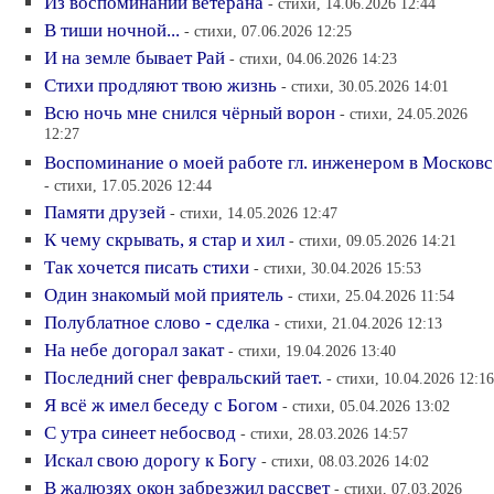
Из воспоминаний ветерана
- стихи, 14.06.2026 12:44
В тиши ночной...
- стихи, 07.06.2026 12:25
И на земле бывает Рай
- стихи, 04.06.2026 14:23
Стихи продляют твою жизнь
- стихи, 30.05.2026 14:01
Всю ночь мне снился чёрный ворон
- стихи, 24.05.2026
12:27
Воспоминание о моей работе гл. инженером в Московс
- стихи, 17.05.2026 12:44
Памяти друзей
- стихи, 14.05.2026 12:47
К чему скрывать, я стар и хил
- стихи, 09.05.2026 14:21
Так хочется писать стихи
- стихи, 30.04.2026 15:53
Один знакомый мой приятель
- стихи, 25.04.2026 11:54
Полублатное слово - сделка
- стихи, 21.04.2026 12:13
На небе догорал закат
- стихи, 19.04.2026 13:40
Последний снег февральский тает.
- стихи, 10.04.2026 12:16
Я всё ж имел беседу с Богом
- стихи, 05.04.2026 13:02
С утра синеет небосвод
- стихи, 28.03.2026 14:57
Искал свою дорогу к Богу
- стихи, 08.03.2026 14:02
В жалюзях окон забрезжил рассвет
- стихи, 07.03.2026