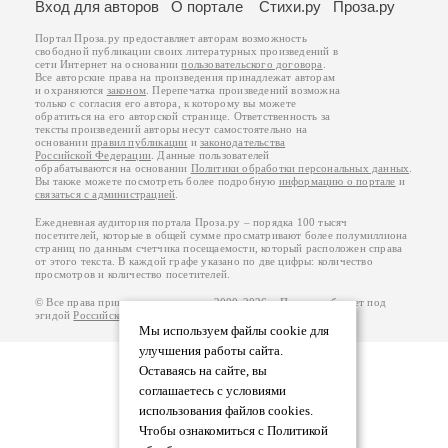
Вход для авторов
О портале
Стихи.ру
Проза.ру
Портал Проза.ру предоставляет авторам возможность
свободной публикации своих литературных произведений в
сети Интернет на основании
пользовательского договора
.
Все авторские права на произведения принадлежат авторам
и охраняются
законом
. Перепечатка произведений возможна
только с согласия его автора, к которому вы можете
обратиться на его авторской странице. Ответственность за
тексты произведений авторы несут самостоятельно на
основании
правил публикации
и
законодательства
Российской Федерации
. Данные пользователей
обрабатываются на основании
Политики обработки персональных данных
.
Вы также можете посмотреть более подробную
информацию о портале
и
связаться с администрацией
.
Ежедневная аудитория портала Проза.ру – порядка 100 тысяч
посетителей, которые в общей сумме просматривают более полумиллиона
страниц по данным счетчика посещаемости, который расположен справа
от этого текста. В каждой графе указано по две цифры: количество
просмотров и количество посетителей.
© Все права принадлежат авторам, 2000-2026. Портал работает под
эгидой
Российского союза писателей
.
18+
Мы используем файлы cookie для
улучшения работы сайта.
Оставаясь на сайте, вы
соглашаетесь с условиями
использования файлов cookies.
Чтобы ознакомиться с Политикой