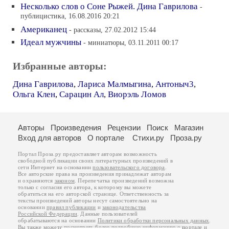
Несколько слов о Соне Рыжей. Дина Гаврилова
-
публицистика, 16.08.2016 20:21
Американец
- рассказы, 27.02.2012 15:44
Идеал мужчины
- миниатюры, 03.11.2011 00:17
Избранные авторы:
Дина Гаврилова
,
Лариса Малмыгина
,
Антоныч3
,
Ольга Клен
,
Сарацин Ал
,
Виорэль Ломов
Авторы
Произведения
Рецензии
Поиск
Магазин
Вход для авторов
О портале
Стихи.ру
Проза.ру
Портал Проза.ру предоставляет авторам возможность
свободной публикации своих литературных произведений в
сети Интернет на основании
пользовательского договора
.
Все авторские права на произведения принадлежат авторам
и охраняются
законом
. Перепечатка произведений возможна
только с согласия его автора, к которому вы можете
обратиться на его авторской странице. Ответственность за
тексты произведений авторы несут самостоятельно на
основании
правил публикации
и
законодательства
Российской Федерации
. Данные пользователей
обрабатываются на основании
Политики обработки персональных данных
.
Вы также можете посмотреть более подробную
информацию о портале
и