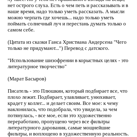
нет острого слуха. Есть о чем петь и рассказывать и в
наше время, надо только уметь рассказать. А мысли
можно черпать где хочешь... надо только уметь
поймать солнечный луч и перестань думать только о
самом себе.
(Цитата из сказки Ганса Христиана Андерсена "Чего
только не придумают...") Перевод с датского.
"Использование шизофрении в корыстных целях - это
литературное творчество"
(Марат Басыров)
Писатель - это Плюшкин, который подбирает все, что
плохо лежит. Подбирает, улавливает, унюхивает,
крадет у коллег... и делает своим. Все мое: к чему
наклонилась, что подобрала, что увидела, за чем
потянулась, - все мое, если это художественно
переработано, пропущено через все фильтры
литературного дарования, самые мощнейшие
фильтры, и воплощено в художественную реальность.