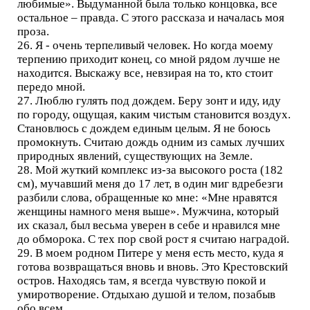
любимые». Выдуманной была только концовка, все
остальное – правда. С этого рассказа и началась моя
проза.
26. Я - очень терпеливый человек. Но когда моему
терпению приходит конец, со мной рядом лучше не
находится. Выскажу все, невзирая на то, кто стоит
передо мной.
27. Люблю гулять под дождем. Беру зонт и иду, иду
по городу, ощущая, каким чистым становится воздух.
Становлюсь с дождем единым целым. Я не боюсь
промокнуть. Считаю дождь одним из самых лучших
природных явлений, существующих на Земле.
28. Мой жуткий комплекс из-за высокого роста (182
см), мучавший меня до 17 лет, в один миг вдребезги
разбили слова, обращенные ко мне: «Мне нравятся
женщины намного меня выше». Мужчина, который
их сказал, был весьма уверен в себе и нравился мне
до обморока. С тех пор свой рост я считаю наградой.
29. В моем родном Питере у меня есть место, куда я
готова возвращаться вновь и вновь. Это Крестовский
остров. Находясь там, я всегда чувствую покой и
умиротворение. Отдыхаю душой и телом, позабыв
обо всем.