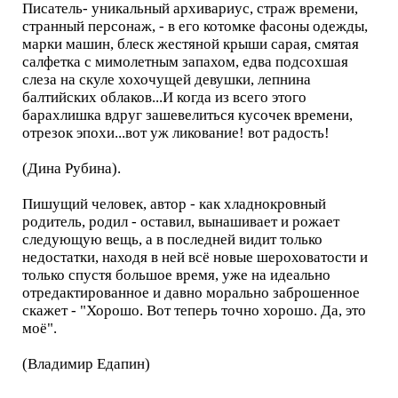
Писатель- уникальный архивариус, страж времени,
странный персонаж, - в его котомке фасоны одежды,
марки машин, блеск жестяной крыши сарая, смятая
салфетка с мимолетным запахом, едва подсохшая
слеза на скуле хохочущей девушки, лепнина
балтийских облаков...И когда из всего этого
барахлишка вдруг зашевелиться кусочек времени,
отрезок эпохи...вот уж ликование! вот радость!
(Дина Рубина).
Пишущий человек, автор - как хладнокровный
родитель, родил - оставил, вынашивает и рожает
следующую вещь, а в последней видит только
недостатки, находя в ней всё новые шероховатости и
только спустя большое время, уже на идеально
отредактированное и давно морально заброшенное
скажет - "Хорошо. Вот теперь точно хорошо. Да, это
моё".
(Владимир Едапин)