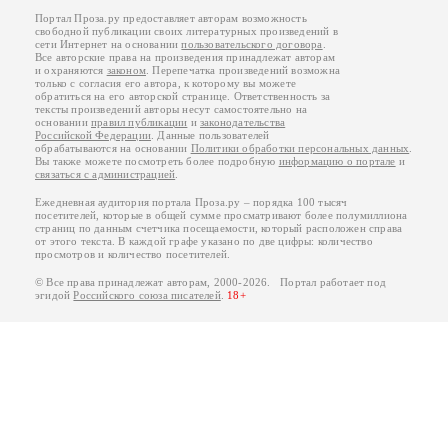
Портал Проза.ру предоставляет авторам возможность
свободной публикации своих литературных произведений в
сети Интернет на основании
пользовательского договора
.
Все авторские права на произведения принадлежат авторам
и охраняются
законом
. Перепечатка произведений возможна
только с согласия его автора, к которому вы можете
обратиться на его авторской странице. Ответственность за
тексты произведений авторы несут самостоятельно на
основании
правил публикации
и
законодательства
Российской Федерации
. Данные пользователей
обрабатываются на основании
Политики обработки персональных данных
.
Вы также можете посмотреть более подробную
информацию о портале
и
связаться с администрацией
.
Ежедневная аудитория портала Проза.ру – порядка 100 тысяч
посетителей, которые в общей сумме просматривают более полумиллиона
страниц по данным счетчика посещаемости, который расположен справа
от этого текста. В каждой графе указано по две цифры: количество
просмотров и количество посетителей.
© Все права принадлежат авторам, 2000-2026. Портал работает под
эгидой
Российского союза писателей
.
18+