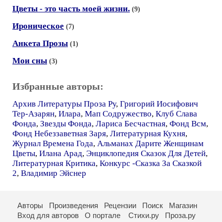
Цветы - это часть моей жизни.
(9)
Ироническое
(7)
Анкета Прозы
(1)
Мои сны
(3)
Избранные авторы:
Архив Литературы Проза Ру
,
Григорий Иосифович
Тер-Азарян
,
Илара
,
Мап Содружество
,
Клуб Слава
Фонда
,
Звезды Фонда
,
Лариса Бесчастная
,
Фонд Всм
,
Фонд Небеззаветная Заря
,
Литературная Кухня
,
Журнал Времена Года
,
Альманах Дарите Женщинам
Цветы
,
Илана Арад
,
Энциклопедия Сказок Для Детей
,
Литературная Критика
,
Конкурс -Сказка За Сказкой
2
,
Владимир Эйснер
Авторы
Произведения
Рецензии
Поиск
Магазин
Вход для авторов
О портале
Стихи.ру
Проза.ру