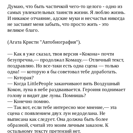
Думаю, что быть частичкой чего-то целого - одно из
самых увлекательных таинств жизни. Я люблю жизнь.
И никакое отчаяние, адские муки и несчастья никогда
не заставят меня забыть, что просто жить - это
великое благо.
(Агата Кристи "Автобиография").
— Как я уже сказал, твоя версия «Кокона» почти
безупречна,— продолжал Комацу.— Отличный текст,
поздравляю. Но все-таки есть одна сцена — только
одна! — которую я бы советовал тебе доработать.
— Которая?
— Когда LittlePeople заканчивают вить Воздушный
Кокон, луна в небе раздваивается. Героиня поднимает
голову и видит две луны. Помнишь?
— Конечно помню.
— Так вот, если тебе интересно мое мнение,— эта
сцена с появлением двух лун недоделана. Не
выписана как следует. Она должна быть более
образной, считай это моим личным заказом. К
остальному тексту претензий нет.