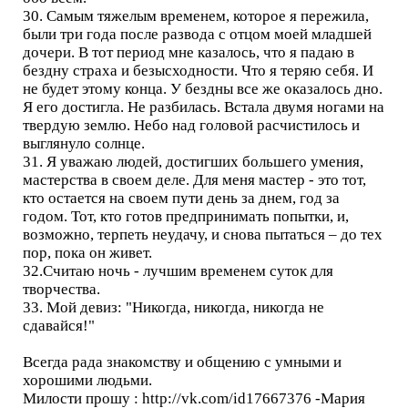
30. Самым тяжелым временем, которое я пережила,
были три года после развода с отцом моей младшей
дочери. В тот период мне казалось, что я падаю в
бездну страха и безысходности. Что я теряю себя. И
не будет этому конца. У бездны все же оказалось дно.
Я его достигла. Не разбилась. Встала двумя ногами на
твердую землю. Небо над головой расчистилось и
выглянуло солнце.
31. Я уважаю людей, достигших большего умения,
мастерства в своем деле. Для меня мастер - это тот,
кто остается на своем пути день за днем, год за
годом. Тот, кто готов предпринимать попытки, и,
возможно, терпеть неудачу, и снова пытаться – до тех
пор, пока он живет.
32.Считаю ночь - лучшим временем суток для
творчества.
33. Мой девиз: "Никогда, никогда, никогда не
сдавайся!"
Всегда рада знакомству и общению с умными и
хорошими людьми.
Милости прошу : http://vk.com/id17667376 -Мария