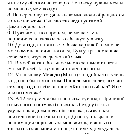
я никому об этом не говорю. Человеку нужны мечты
не меньше, чем воздух.
8. Не переношу, когда незнакомые люди обращаются
ко мне на: «ты». Считаю это недопустимой
фамильярностью.
9. Я уязвима, что впрочем, не мешает мне
периодически включать в себе жуткую язву.
10. До двадцати пяти лет я была картавой, и мне не
мог помочь ни один логопед. Букву «р» поставила
себе сама, изучая греческий язык.
11. В моей жизни большое место занимают цветы.
Это мой хлеб. И лучшие антидеприссанты.
12. Мою кошку Миледи (Милю) я подобрала с улицы,
когда она была котенком. Прошло много лет, но я до
сих пор задаю себе вопрос: «Кто кого выбрал? Я ее
или она меня»?
13. В 12 лет у меня была попытка суицида. Причиной
отчаянного поступка (прыжок в бездну) стала
удушающая домашняя обстановка, вызванная
психической болезнью отца. Двое суток врачи в
реанимации боролись за мою жизнь, и лишь на
третьи сказали моей матери, что им чудом удалось