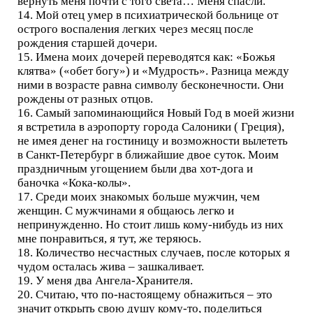
вернуть меня почти с того света… Меня спасли.
14. Мой отец умер в психиатрической больнице от
острого воспаления легких через месяц после
рождения старшей дочери.
15. Имена моих дочерей переводятся как: «Божья
клятва» («обет богу») и «Мудрость». Разница между
ними в возрасте равна символу бесконечности. Они
рождены от разных отцов.
16. Самый запоминающийся Новый Год в моей жизни
я встретила в аэропорту города Салоники ( Греция),
не имея денег на гостиницу и возможности вылететь
в Санкт-Петербург в ближайшие двое суток. Моим
праздничным угощением были два хот-дога и
баночка «Кока-колы».
17. Среди моих знакомых больше мужчин, чем
женщин. С мужчинами я общаюсь легко и
непринужденно. Но стоит лишь кому-нибудь из них
мне понравиться, я тут, же теряюсь.
18. Количество несчастных случаев, после которых я
чудом осталась жива – зашкаливает.
19. У меня два Ангела-Хранителя.
20. Считаю, что по-настоящему обнажиться – это
значит открыть свою душу кому-то, поделиться