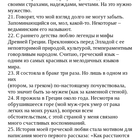
своими страхами, надеждами, мечтами. На это нужно
мужество.
21. Говорят, что мой взгляд долго не могут забыть.
Запоминающийся он, мол, какой-то. Некоторые –
ведьминским его называют.
22. С раннего детства люблю легенды и мифы
Древней Греции. Преклоняюсь перед Элладой с ее
неповторимой природой, культурой, темпераментным
говорливым народом. Считаю, греческий язык –
одним из самых красивых и мелодичных языков
мира.
23. Я состояла в браке три раза. Но лишь в одном из
них
(втором, за греком) по-настоящему почувствовала,
что значит быть за-мужем (как за каменной стеной).
24. Я прожила в Греции около года. Несмотря на
обрушившееся горе (мой муж-грек умер от рака
легких на моих руках), вопреки всем
обстоятельствам, с этой страной у меня связано
много счастливых воспоминаний.
25. История моей греческой любви стала мотивом для
написания моего первого рассказа: «Как расстаются