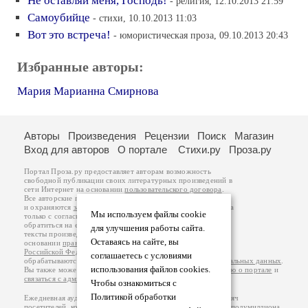
Не оставляй меня, Господь!
- религия, 12.10.2013 21:59
Самоубийце
- стихи, 10.10.2013 11:03
Вот это встреча!
- юмористическая проза, 09.10.2013 20:43
Избранные авторы:
Мария Марианна Смирнова
Авторы
Произведения
Рецензии
Поиск
Магазин
Вход для авторов
О портале
Стихи.ру
Проза.ру
Портал Проза.ру предоставляет авторам возможность
свободной публикации своих литературных произведений в
сети Интернет на основании
пользовательского договора
.
Все авторские права на произведения принадлежат авторам
и охраняются
законом
. Перепечатка произведений возможна
Мы используем файлы cookie
только с согласия его автора, к которому вы можете
обратиться на его авторской странице. Ответственность за
для улучшения работы сайта.
тексты произведений авторы несут самостоятельно на
Оставаясь на сайте, вы
основании
правил публикации
и
законодательства
Российской Федерации
. Данные пользователей
соглашаетесь с условиями
обрабатываются на основании
Политики обработки персональных данных
.
использования файлов cookies.
Вы также можете посмотреть более подробную
информацию о портале
и
связаться с администрацией
.
Чтобы ознакомиться с
Политикой обработки
Ежедневная аудитория портала Проза.ру – порядка 100 тысяч
посетителей, которые в общей сумме просматривают более полумиллиона