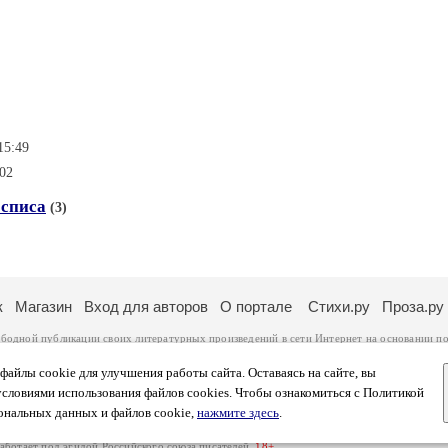
15:49
:02
осписа
(3)
к
Магазин
Вход для авторов
О портале
Стихи.ру
Проза.ру
ободной публикации своих литературных произведений в сети Интернет на основании
по
ся
законом
. Перепечатка произведений возможна только с согласия его автора, к котором
ры несут самостоятельно на основании
правил публикации
и
законодательства Российско
айлы cookie для улучшения работы сайта. Оставаясь на сайте, вы
ональных данных
. Вы также можете посмотреть более подробную
информацию о портал
условиями использования файлов cookies. Чтобы ознакомиться с Политикой
тысяч посетителей, которые в общей сумме просматривают более полумиллиона страниц 
ональных данных и файлов cookie,
нажмите здесь
.
афе указано по две цифры: количество просмотров и количество посетителей.
работает под эгидой
Российского союза писателей
.
18+