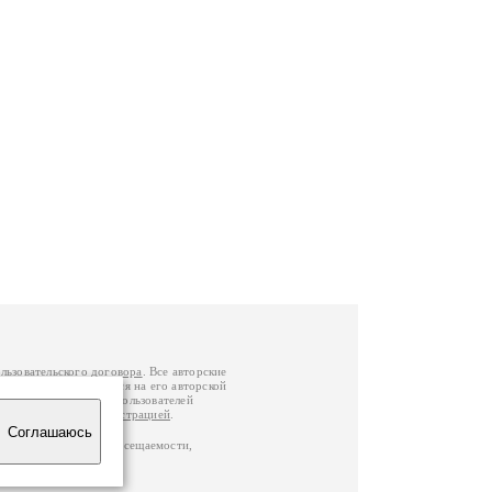
льзовательского договора
. Все авторские
у вы можете обратиться на его авторской
й Федерации
. Данные пользователей
е
и
связаться с администрацией
.
Соглашаюсь
по данным счетчика посещаемости,