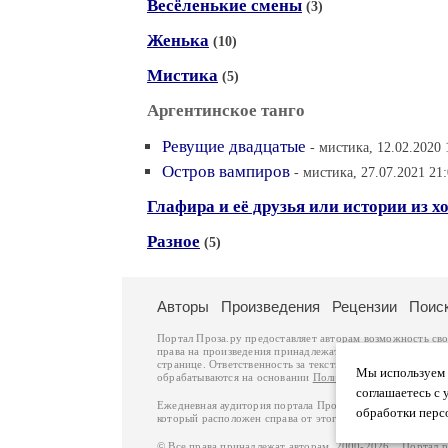
Весёленькие смены
(3)
Женька
(10)
Мистика
(5)
Аргентинское танго
Ревущие двадцатые
- мистика, 12.02.2020 
Остров вампиров
- мистика, 27.07.2021 21
Глафира и её друзья или истории из х
Разное
(5)
Авторы
Произведения
Рецензии
Поис
Портал Проза.ру предоставляет авторам возможность св
права на произведения принадлежат авторам и охраняют
странице. Ответственность за тексты произведений авто
Мы используем ф
обрабатываются на основании
Политики обработки перс
соглашаетесь с 
Ежедневная аудитория портала Проза.ру – порядка 100 
обработки перс
который расположен справа от этого текста. В каждой гр
© Все права принадлежат авторам, 2000-2026. Портал 