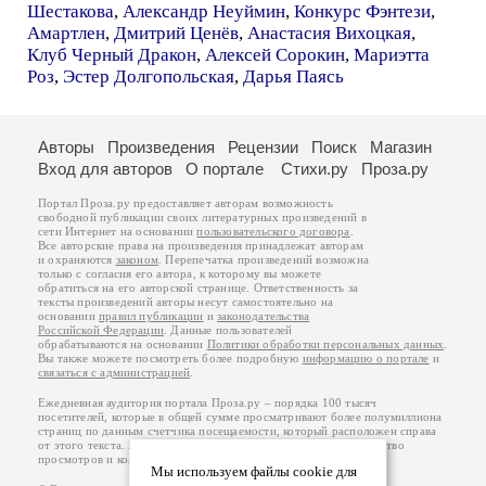
Шестакова
,
Александр Неуймин
,
Конкурс Фэнтези
,
Амартлен
,
Дмитрий Ценёв
,
Анастасия Вихоцкая
,
Клуб Черный Дракон
,
Алексей Сорокин
,
Мариэтта
Роз
,
Эстер Долгопольская
,
Дарья Паясь
Авторы
Произведения
Рецензии
Поиск
Магазин
Вход для авторов
О портале
Стихи.ру
Проза.ру
Портал Проза.ру предоставляет авторам возможность
свободной публикации своих литературных произведений в
сети Интернет на основании
пользовательского договора
.
Все авторские права на произведения принадлежат авторам
и охраняются
законом
. Перепечатка произведений возможна
только с согласия его автора, к которому вы можете
обратиться на его авторской странице. Ответственность за
тексты произведений авторы несут самостоятельно на
основании
правил публикации
и
законодательства
Российской Федерации
. Данные пользователей
обрабатываются на основании
Политики обработки персональных данных
.
Вы также можете посмотреть более подробную
информацию о портале
и
связаться с администрацией
.
Ежедневная аудитория портала Проза.ру – порядка 100 тысяч
посетителей, которые в общей сумме просматривают более полумиллиона
страниц по данным счетчика посещаемости, который расположен справа
от этого текста. В каждой графе указано по две цифры: количество
просмотров и количество посетителей.
Мы используем файлы cookie для