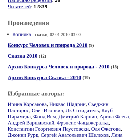
Написано рецензий
:
26
Читателей
:
12839
Произведения
Копилка
- сказки, 02.01.2010 03:00
Конкурс Человек и природа 2010
(9)
Сказка 2010
(12)
Архив Конкурса Человек и природа - 2010
(18)
Архив Конкурса Сказка - 2010
(19)
Избранные авторы:
Ирина Корсакова
,
Никвас Шадрин
,
Сьеджин
Пасторос
,
Олег Игорьин
,
Лк Созидатель
,
Клуб
Пирамида
,
Фонд Всм
,
Дмитрий Карпин
,
Арина Феева
,
Андрей Варшавский
,
Фрэнсис Фицджеральд
,
Константин Георгиевич Паустовски
,
Оля Ожегова
,
Джонни Рурк
,
Сергей Анатольевич Шелехов
,
Лена