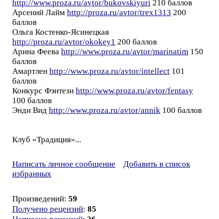
http://www.proza.ru/avtor/bukovskiyuri
210 баллов
Арсений Лайм
http://proza.ru/avtor/trex1313
200
баллов
Ольга Костенко-Ясинецкая
http://proza.ru/avtor/okokey1
200 баллов
Арина Феева
http://www.proza.ru/avtor/marinatim
150
баллов
Амартлен
http://www.proza.ru/avtor/intellect
101
баллов
Конкурс Фэнтези
http://www.proza.ru/avtor/fentasy
100 баллов
Энди Вид
http://www.proza.ru/avtor/annik
100 баллов
Клуб «Традиция»...
Написать личное сообщение
Добавить в список
избранных
Произведений:
59
Получено рецензий
:
85