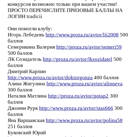
конкурсов возможно только при вашем участии!
ПРОСТО ПЕРЕЧИСЛИТЕ ПРИЗОВЫЕ БАЛЛЫ НА
ЛОГИН tradicii
Они помогли клубу:
Игорь Лебедевъ
http://www.proza.ru/avtor/lii2008
500
баллов
Семерикина Валерия
http://proza.ru/avtor/semeri59
500 баллов
ЛК Созидатель
http://proza.ru/avtor/lksozidatel
500
баллов
Дмитрий Карпин
http://www.proza.ru/avtor/doktorgonza
400 баллов
Алина Жигулина
http://www.proza.ru/avtor/alinneva
300 баллов
Наталия Матлина
http://proza.ru/avtor/potap2
300
баллов
Джонни Рурк
http://www.proza.ru/avtor/stas666
300
баллов
Яна Варшавская
http://www.proza.ru/avtor/polina58
251 баллов
Буковский Юрий