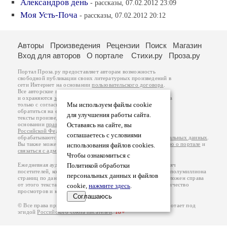
Александров день
- рассказы, 07.02.2012 23:09
Моя Усть-Поча
- рассказы, 07.02.2012 20:12
Авторы
Произведения
Рецензии
Поиск
Магазин
Вход для авторов
О портале
Стихи.ру
Проза.ру
Портал Проза.ру предоставляет авторам возможность
свободной публикации своих литературных произведений в
сети Интернет на основании
пользовательского договора
.
Все авторские права на произведения принадлежат авторам
и охраняются
законом
. Перепечатка произведений возможна
Мы используем файлы cookie
только с согласия его автора, к которому вы можете
обратиться на его авторской странице. Ответственность за
для улучшения работы сайта.
тексты произведений авторы несут самостоятельно на
основании
правил публикации
Оставаясь на сайте, вы
и
законодательства
Российской Федерации
. Данные пользователей
соглашаетесь с условиями
обрабатываются на основании
Политики обработки персональных данных
.
Вы также можете посмотреть более подробную
информацию о портале
и
использования файлов cookies.
связаться с администрацией
.
Чтобы ознакомиться с
Ежедневная аудитория портала Проза.ру – порядка 100 тысяч
Политикой обработки
посетителей, которые в общей сумме просматривают более полумиллиона
персональных данных и файлов
страниц по данным счетчика посещаемости, который расположен справа
от этого текста. В каждой графе указано по две цифры: количество
cookie,
нажмите здесь
.
просмотров и количество посетителей.
Соглашаюсь
© Все права принадлежат авторам, 2000-2026. Портал работает под
эгидой
Российского союза писателей
.
18+