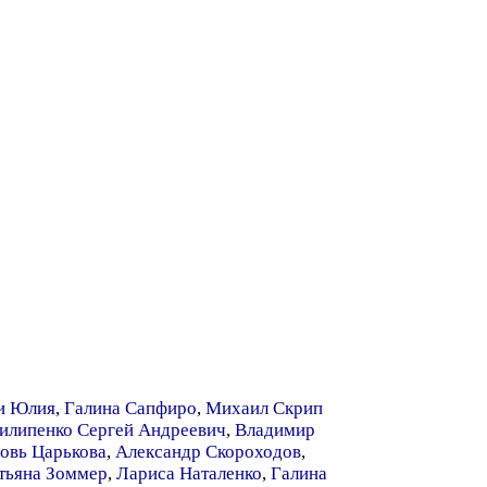
и Юлия
,
Галина Сапфиро
,
Михаил Скрип
илипенко Сергей Андреевич
,
Владимир
овь Царькова
,
Александр Скороходов
,
тьяна Зоммер
,
Лариса Наталенко
,
Галина