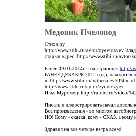
Медовик Пчеловод
Стихи.ру
http://www.stihi.ru/avtor/zyevtozyev Вла
старый адрес: http://www.stihi.ru/avtor/
Ранее 09.01.2014г – на странице:
http://
РАНЕЕ ДЕКАБРЯ 2012 года, находится н
и: http://www.stihi.ru/avtor/zuev5050mail
http://www.stihi.ru/avtor/zyevtozyev
Илья Муромец: http://rutube.ru/video/
Писать и иллюстрировать начал довольно
Все произведения - во многом автобиогр
НО! Кому - сказка, кому - СКАЗ, а кому
Здравия на все четыре ветра всем!