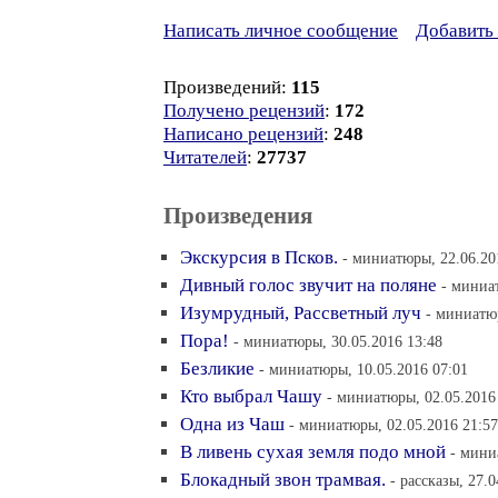
Написать личное сообщение
Добавить 
Произведений:
115
Получено рецензий
:
172
Написано рецензий
:
248
Читателей
:
27737
Произведения
Экскурсия в Псков.
- миниатюры, 22.06.20
Дивный голос звучит на поляне
- миниа
Изумрудный, Рассветный луч
- миниатюр
Пора!
- миниатюры, 30.05.2016 13:48
Безликие
- миниатюры, 10.05.2016 07:01
Кто выбрал Чашу
- миниатюры, 02.05.2016
Одна из Чаш
- миниатюры, 02.05.2016 21:57
В ливень сухая земля подо мной
- мини
Блокадный звон трамвая.
- рассказы, 27.0