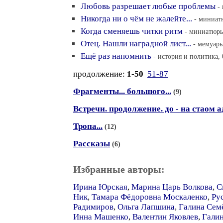
Любовь разрешает любые проблемы
-
Никогда ни о чём не жалейте...
- миниат
Когда сменяешь читки ритм
- миниатюры
Отец. Нашли наградной лист...
- мемуары
Ещё раз напомнить
- история и политика, 
продолжение:
1-50
51-87
Фрагменты... большого...
(9)
Встречи. продолжение. до - на стаом а
Тропа...
(12)
Рассказы
(6)
Избранные авторы:
Ирина Юрская
,
Марина Царь Волкова
,
С
Ник
,
Тамара Фёдоровна Москаленко
,
Ру
Радимиров
,
Ольга Лапшина
,
Галина Сем
Инна Машенко
,
Валентин Яковлев
,
Гали