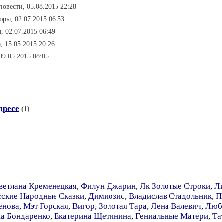
 повести, 05.08.2015 22:28
юры, 02.07.2015 06:53
, 02.07.2015 06:49
, 15.05.2015 20:26
09.05.2015 08:05
дресе
(1)
ветлана Кременецкая
,
Филун Джарин
,
Лк Золотые Строки
,
Л
сские Народные Сказки
,
Димиозис
,
Владислав Стадольник
,
П
ёнова
,
Мэт Горская
,
Вигор
,
Золотая Тара
,
Лена Валевич
,
Люб
на Бондаренко
,
Екатерина Щетинина
,
Гениальные Матери
,
Та