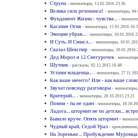
Струна
- миниатюры, 13.02.2016 23:56
Велика сила резонанса!
- миниатюры, 04.
Фундамент Жизни - чувства...
- миниатю
Касание Огня
- миниатюры, 15.01.2016 16:
Эмоции убрав...
- миниатюры, 10.01.2016 2
И Суть, И Смысл...
- миниатюры, 10.01.201
Сказал Шекспир
- миниатюры, 10.01.2016 
Дед Мороз и 12 Снегурочек
- миниатюры
Шутник
- рассказы, 02.12.2015 16:48
Устами младенца...
- миниатюры, 27.11.201
Как ваше ничего? Или - как ваше слово
Звучат повсюду разговоры
- миниатюры, 
Критерий...
- миниатюры, 20.10.2015 23:21
Помни - ты не один
- миниатюры, 18.10.20
Ладога... штормит не по детски... встр
Бывало круче. Опять штормит
- миниатю
Чудный край, Седой Урал
- приключения,
На Зореньке... Пробуждение Муромца