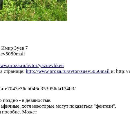
д Имир Зуев 7
zuev5050mail
www.proza.ru/avtor/yazuevbkeu
а странице:
http://www.proza.ru/avtor/zuev5050mail
и: http:/
942afe7043e36cb046d353956da174b3/
 поздно - в девяностые.
афичные, хотя некоторые могут показаться "фентези".
 и пособие. Может