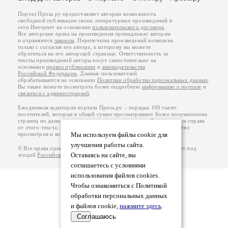
Портал Проза.ру предоставляет авторам возможность
свободной публикации своих литературных произведений в
сети Интернет на основании
пользовательского договора
.
Все авторские права на произведения принадлежат авторам
и охраняются
законом
. Перепечатка произведений возможна
только с согласия его автора, к которому вы можете
обратиться на его авторской странице. Ответственность за
тексты произведений авторы несут самостоятельно на
основании
правил публикации
и
законодательства
Российской Федерации
. Данные пользователей
обрабатываются на основании
Политики обработки персональных данных
.
Вы также можете посмотреть более подробную
информацию о портале
и
связаться с администрацией
.
Ежедневная аудитория портала Проза.ру – порядка 100 тысяч
посетителей, которые в общей сумме просматривают более полумиллиона
страниц по данным счетчика посещаемости, который расположен справа
от этого текста. В каждой графе указано по две цифры: количество
просмотров и количество посетителей.
Мы используем файлы cookie для
улучшения работы сайта.
© Все права принадлежат авторам, 2000-2026. Портал работает под
Оставаясь на сайте, вы
эгидой
Российского союза писателей
.
18+
соглашаетесь с условиями
использования файлов cookies.
Чтобы ознакомиться с Политикой
обработки персональных данных
и файлов cookie,
нажмите здесь
.
Соглашаюсь