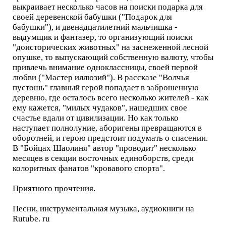
выкраивает несколько часов на поиски подарка для
своей деревенской бабушки ("Подарок для
бабушки"), и двенадцатилетний мальчишка -
выдумщик и фантазер, то организующий поиски
"доисторических животных" на заснеженной лесной
опушке, то выпускающий собственную валюту, чтобы
привлечь внимание одноклассницы, своей первой
любви ("Мастер иллюзий"). В рассказе "Волчья
пустошь" главный герой попадает в заброшенную
деревню, где осталось всего несколько жителей - как
ему кажется, "милых чудаков", нашедших свое
счастье вдали от цивилизации. Но как только
наступает полнолуние, аборигены превращаются в
оборотней, и герою предстоит подумать о спасении.
В "Бойцах Шаолиня" автор "проводит" несколько
месяцев в секции восточных единоборств, среди
колоритных фанатов "кровавого спорта".
Приятного прочтения.
Песни, инструментальная музыка, аудиокниги на
Rutube. ru