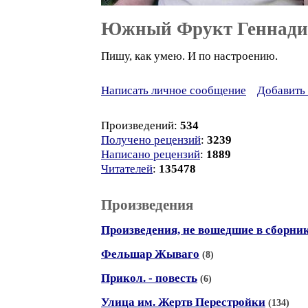
Южный Фрукт Геннади
Пишу, как умею. И по настроению.
Написать личное сообщение
Добавить 
Произведений:
534
Получено рецензий
:
3239
Написано рецензий
:
1889
Читателей
:
135478
Произведения
Произведения, не вошедшие в сборни
Фельшар Жываго
(8)
Прикол. - повесть
(6)
Улица им. Жертв Перестройки
(134)