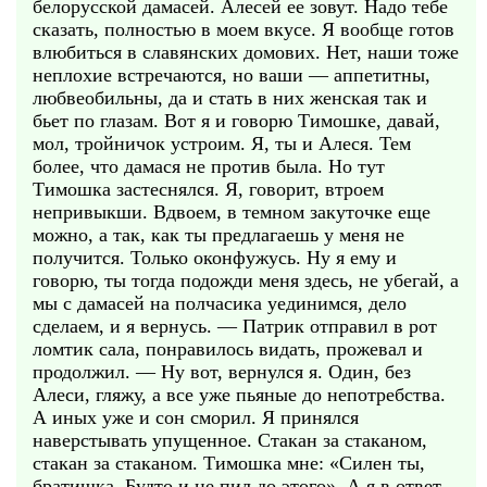
белорусской дамасей. Алесей ее зовут. Надо тебе
сказать, полностью в моем вкусе. Я вообще готов
влюбиться в славянских домових. Нет, наши тоже
неплохие встречаются, но ваши — аппетитны,
любвеобильны, да и стать в них женская так и
бьет по глазам. Вот я и говорю Тимошке, давай,
мол, тройничок устроим. Я, ты и Алеся. Тем
более, что дамася не против была. Но тут
Тимошка застеснялся. Я, говорит, втроем
непривыкши. Вдвоем, в темном закуточке еще
можно, а так, как ты предлагаешь у меня не
получится. Только оконфужусь. Ну я ему и
говорю, ты тогда подожди меня здесь, не убегай, а
мы с дамасей на полчасика уединимся, дело
сделаем, и я вернусь. — Патрик отправил в рот
ломтик сала, понравилось видать, прожевал и
продолжил. — Ну вот, вернулся я. Один, без
Алеси, гляжу, а все уже пьяные до непотребства.
А иных уже и сон сморил. Я принялся
наверстывать упущенное. Стакан за стаканом,
стакан за стаканом. Тимошка мне: «Силен ты,
братишка. Будто и не пил до этого». А я в ответ