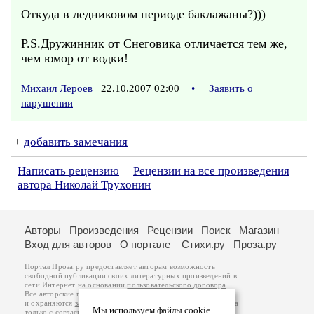
Откуда в ледниковом периоде баклажаны?)))
P.S.Дружинник от Снеговика отличается тем же,
чем юмор от водки!
Михаил Лероев
22.10.2007 02:00
•
Заявить о
нарушении
+
добавить замечания
Написать рецензию
Рецензии на все произведения
автора Николай Трухонин
Авторы
Произведения
Рецензии
Поиск
Магазин
Вход для авторов
О портале
Стихи.ру
Проза.ру
Портал Проза.ру предоставляет авторам возможность
свободной публикации своих литературных произведений в
сети Интернет на основании
пользовательского договора
.
Все авторские права на произведения принадлежат авторам
и охраняются
законом
. Перепечатка произведений возможна
Мы используем файлы cookie
только с согласия его автора, к которому вы можете