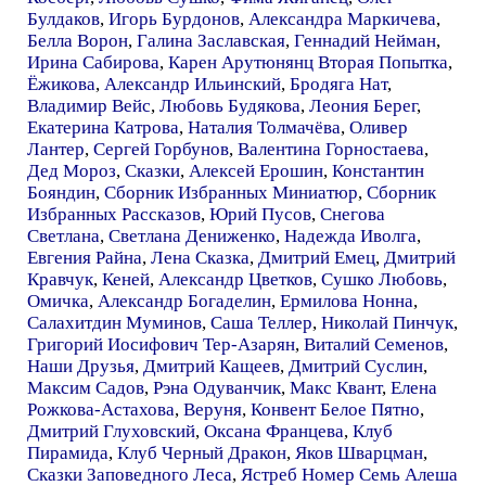
Булдаков
,
Игорь Бурдонов
,
Александра Маркичева
,
Белла Ворон
,
Галина Заславская
,
Геннадий Нейман
,
Ирина Сабирова
,
Карен Арутюнянц Вторая Попытка
,
Ёжикова
,
Александр Ильинский
,
Бродяга Нат
,
Владимир Вейс
,
Любовь Будякова
,
Леония Берег
,
Екатерина Катрова
,
Наталия Толмачёва
,
Оливер
Лантер
,
Сергей Горбунов
,
Валентина Горностаева
,
Дед Мороз
,
Сказки
,
Алексей Ерошин
,
Константин
Бояндин
,
Сборник Избранных Миниатюр
,
Сборник
Избранных Рассказов
,
Юрий Пусов
,
Снегова
Светлана
,
Светлана Дениженко
,
Надежда Иволга
,
Евгения Райна
,
Лена Сказка
,
Дмитрий Емец
,
Дмитрий
Кравчук
,
Кеней
,
Александр Цветков
,
Сушко Любовь
,
Омичка
,
Александр Богаделин
,
Ермилова Нонна
,
Салахитдин Муминов
,
Саша Теллер
,
Николай Пинчук
,
Григорий Иосифович Тер-Азарян
,
Виталий Семенов
,
Наши Друзья
,
Дмитрий Кащеев
,
Дмитрий Суслин
,
Максим Садов
,
Рэна Одуванчик
,
Макс Квант
,
Елена
Рожкова-Астахова
,
Веруня
,
Конвент Белое Пятно
,
Дмитрий Глуховский
,
Оксана Францева
,
Клуб
Пирамида
,
Клуб Черный Дракон
,
Яков Шварцман
,
Сказки Заповедного Леса
,
Ястреб Номер Семь Алеша