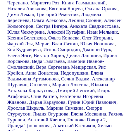
Черепано
,
Мариэтта Роз
,
Книга Размышлений
,
Наталия Авоклова
,
Евгения Ярцева
,
Оксана Орлова
,
Дима Леман
,
Григорий Ремесник
,
Людмила
Береснева
,
Ольга Алексова
,
Леонид Словин
,
Алексей
Колмогоров
,
Сестра Нигера
,
Анахата Свадхистхана
,
Юлия Чекмурина
,
Алексей Кутафин
,
Иван Мельник
,
Ксения Беленкова
,
Ольга Конаева
,
Олег Игорьин
,
Фархай Лэя
,
Мерче
,
Влад Латош
,
Юлия Иоаннова
,
Зоя Кудрявцева
,
Игорь Смородин
,
Джонни Рурк
,
Елена Янге
,
Виктор Харин
,
Диана Лапшина
,
Ирина
Корсакова
,
Веда Талагаева
,
Валерий Иванов-
Смоленский
,
Вера Сергеевна Мещерская
,
Рис
Крейси
,
Анна Донатова
,
Недопушкин
,
Елена
Вадимовна Артамонова
,
Селин Вадим
,
Александр
Шуравин
,
Стпавлов
,
Марина Локсина
,
Юлиана
Астахова Карнаусова
,
Дмитрий Ленский
,
Игорь
Агафонов
,
Стив Райтер
,
Екатерина Игоревна
Жданова
,
Дарья Караулова
,
Гулин Юрий Павлович
,
Ярослав Шкрыль
,
Марина Симкина
,
Снорри
Стурлусон
,
Лидия Огурцова
,
Елена Москвина
,
Рахиль
Гуревич
,
Анатолий Клепов
,
Госпожа Говори 2
,
Ираида Трощенкова
,
Анатолий Клепиков
,
Хелью