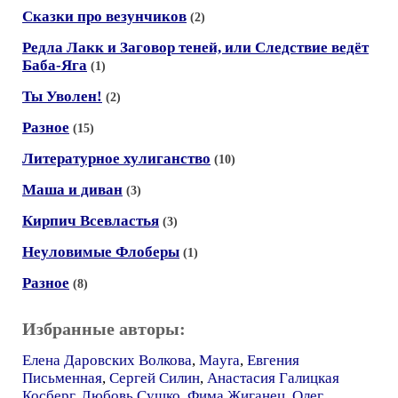
Сказки про везунчиков
(2)
Редла Лакк и Заговор теней, или Следствие ведёт
Баба-Яга
(1)
Ты Уволен!
(2)
Разное
(15)
Литературное хулиганство
(10)
Маша и диван
(3)
Кирпич Всевластья
(3)
Неуловимые Флоберы
(1)
Разное
(8)
Избранные авторы:
Елена Даровских Волкова
,
Mayra
,
Евгения
Письменная
,
Сергей Силин
,
Анастасия Галицкая
Косберг
,
Любовь Сушко
,
Фима Жиганец
,
Олег