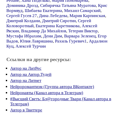
Ребане
,
Хана Поделько
,
Мария Пономарёва
,
Доминика Дрозд
,
Сибирячка Татьяна Муратова
,
Крис
Вормвуд
,
Шибаева Екатерина
,
Михаил Самарский
,
Сергей Гусев 27
,
Дина Лебедева
,
Мария Карпинская
,
Дмитрий Колдани
,
Дмитрий Сиротин
,
Сергей
Коловоротный
,
Екатерина Каретникова
,
Алексей
Ряскин
,
Владимир Да Михайлов
,
Тетерин Виктор
,
Мустафа Ибрахим
,
Дени Дим
,
Варвара Зеленец
,
Егор
Вадов
,
Юлия Лавряшина
,
Рахиль Гуревич1
,
Ардалион
Куц
,
Алексей Турчин
Ссылки на другие ресурсы:
Автор на ЛитРес
Автор на Автор.Тудей
Автор на Литнет
Нейроромантизм (Группа автора ВКонтакте)
Нейронавты (Канал автора в Телеграм)
#Высший Светъ: Бл@городные Твари (Канал автора в
Телеграм)
Автор в Твиттере