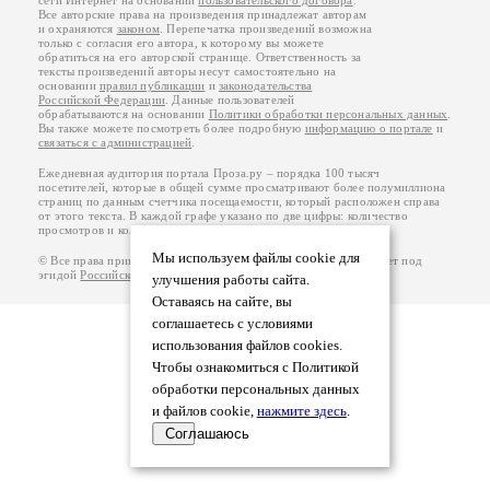
сети Интернет на основании
пользовательского договора
.
Все авторские права на произведения принадлежат авторам
и охраняются
законом
. Перепечатка произведений возможна
только с согласия его автора, к которому вы можете
обратиться на его авторской странице. Ответственность за
тексты произведений авторы несут самостоятельно на
основании
правил публикации
и
законодательства
Российской Федерации
. Данные пользователей
обрабатываются на основании
Политики обработки персональных данных
.
Вы также можете посмотреть более подробную
информацию о портале
и
связаться с администрацией
.
Ежедневная аудитория портала Проза.ру – порядка 100 тысяч
посетителей, которые в общей сумме просматривают более полумиллиона
страниц по данным счетчика посещаемости, который расположен справа
от этого текста. В каждой графе указано по две цифры: количество
просмотров и количество посетителей.
Мы используем файлы cookie для
© Все права принадлежат авторам, 2000-2026. Портал работает под
эгидой
Российского союза писателей
.
18+
улучшения работы сайта.
Оставаясь на сайте, вы
соглашаетесь с условиями
использования файлов cookies.
Чтобы ознакомиться с Политикой
обработки персональных данных
и файлов cookie,
нажмите здесь
.
Соглашаюсь