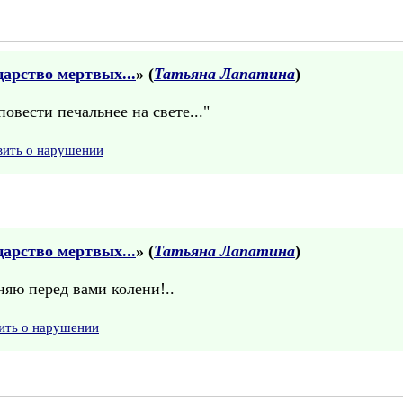
царство мертвых...
» (
Татьяна Лапатина
)
повести печальнее на свете..."
вить о нарушении
царство мертвых...
» (
Татьяна Лапатина
)
яю перед вами колени!..
ить о нарушении