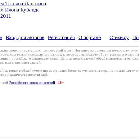
ом Татьяна Лапатина
ом Илона Кубанда
.2011
н
Вход для авторов
Регистрация
О портале
Стихи.ру
Пр
кации своих литературных произведений в сети Интернет на основании
пользовательско
возможна только с согласия его автора, к которому вы можете обратиться на его авторс
кации
и
российского законодательства
. Данные пользователей обрабатываются на основ
вязаться с администрацией
.
лей, которые в общей сумме просматривают более полумиллиона страниц по данным сче
тров и количество посетителей.
эгидой
Российского союза писателей
18+