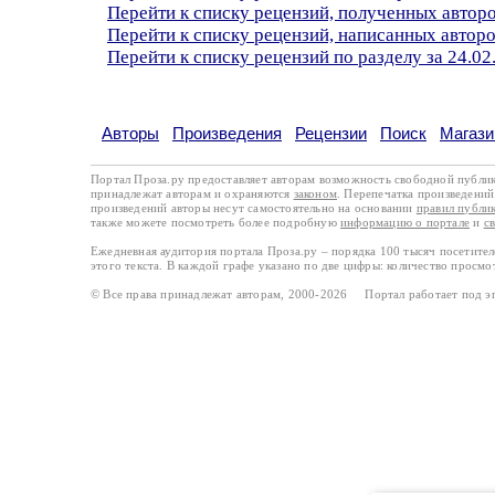
Перейти к списку рецензий, полученных автор
Перейти к списку рецензий, написанных автор
Перейти к списку рецензий по разделу за 24.02
Авторы
Произведения
Рецензии
Поиск
Магази
Портал Проза.ру предоставляет авторам возможность свободной публи
принадлежат авторам и охраняются
законом
. Перепечатка произведений 
произведений авторы несут самостоятельно на основании
правил публи
также можете посмотреть более подробную
информацию о портале
и
с
Ежедневная аудитория портала Проза.ру – порядка 100 тысяч посетите
этого текста. В каждой графе указано по две цифры: количество просмо
© Все права принадлежат авторам, 2000-2026 Портал работает под 