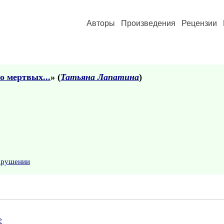
Авторы
Произведения
Рецензии
о мертвых...
» (
Татьяна Лапатина
)
нарушении
е