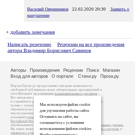
Василий Овчинников
22.02.2020 20:30
Заявить о
нарушении
+
добавить замечания
Написать рецензию
Рецензии на все произведения
автора Владимир Борисович Савинов
Авторы
Произведения
Рецензии
Поиск
Магазин
Вход для авторов
О портале
Стихи.ру
Проза.ру
Портал Проза.ру предоставляет авторам возможность
свободной публикации своих литературных произведений в
сети Интернет на основании
пользовательского договора
.
Все авторские права на произведения принадлежат авторам
и охраняются
законом
. Перепечатка произведений возможна
Мы используем файлы cookie
только с согласия его автора, к которому вы можете
обратиться на его авторской странице. Ответственность за
для улучшения работы сайта.
тексты произведений авторы несут самостоятельно на
Оставаясь на сайте, вы
основании
правил публикации
и
законодательства
Российской Федерации
. Данные пользователей
соглашаетесь с условиями
обрабатываются на основании
Политики обработки персональных данных
.
использования файлов cookies.
Вы также можете посмотреть более подробную
информацию о портале
и
связаться с администрацией
.
Чтобы ознакомиться с