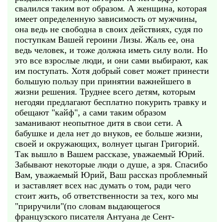
свалился таким вот образом. А женщина, которая
имеет определенную зависимость от мужчины,
она ведь не свободна в своих действиях, судя по
поступкам Вашей героини Лизы. Жаль ее, она
ведь человек, и тоже должна иметь силу воли. Но
это все взрослые люди, и они сами выбирают, как
им поступать. Хотя добрый совет может принести
большую пользу при принятии важнейшего в
жизни решения. Труднее всего детям, которым
негодяи предлагают бесплатно покурить травку и
обещают "кайф", а сами таким образом
заманивают неопытное дитя в свои сети. А
бабушке и дела нет до внуков, ее больше жизни,
своей и окружающих, волнует цыган Григорий.
Так вышло в Вашем рассказе, уважаемый Юрий.
Забывают некоторые люди о душе, а зря. Спасибо
Вам, уважаемый Юрий, Ваш рассказ проблемный
и заставляет всех нас думать о том, ради чего
стоит жить, об ответственности за тех, кого мы
"приручили"(по словам выдающегося
французского писателя Антуана де Сент-