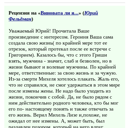
Рецензия на «
Виновата ли я...
» (
Юрий
Фельдман
)
Уважаемый Юрий! Прочитала Ваше
произведение с интересом. Героиня Ваша сама
создала свою жизнь( по крайней мере тот ее
отрезок, который протекал после ее встречи с
Григорием). Казалось бы, что с этого Гриши
взять, мужчина - значит, слаб и безволен, но в
жизни бывают и волевые мужчины. По крайней
мере, ответственные: за свою жизнь и за чужую.
Из-за смерти Михеля хотелось плакать. Жаль его,
что не справился, не смог удержаться в этом мире
после измены жены. Не надо было уходить из
жизни, покончив с собой. Да, не было рядом с
ним действительно родного человека, кто бы мог
его по- настоящему понять и также отвечать за
его жизнь. Верил Михель Лизе и,похоже, не
ожидал от нее измены. А, может быть, был
раздавлен позором, который на него вдруг