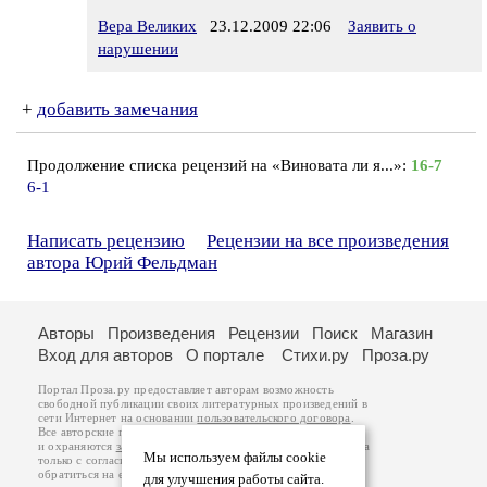
Вера Великих
23.12.2009 22:06
Заявить о
нарушении
+
добавить замечания
Продолжение списка рецензий на «Виновата ли я...»:
16-7
6-1
Написать рецензию
Рецензии на все произведения
автора Юрий Фельдман
Авторы
Произведения
Рецензии
Поиск
Магазин
Вход для авторов
О портале
Стихи.ру
Проза.ру
Портал Проза.ру предоставляет авторам возможность
свободной публикации своих литературных произведений в
сети Интернет на основании
пользовательского договора
.
Все авторские права на произведения принадлежат авторам
и охраняются
законом
. Перепечатка произведений возможна
Мы используем файлы cookie
только с согласия его автора, к которому вы можете
обратиться на его авторской странице. Ответственность за
для улучшения работы сайта.