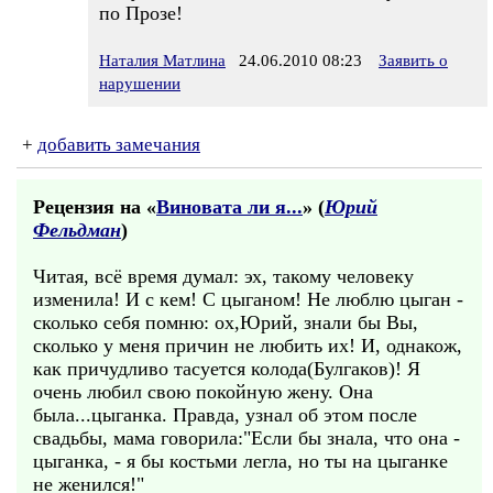
по Прозе!
Наталия Матлина
24.06.2010 08:23
Заявить о
нарушении
+
добавить замечания
Рецензия на «
Виновата ли я...
» (
Юрий
Фельдман
)
Читая, всё время думал: эх, такому человеку
изменила! И с кем! С цыганом! Не люблю цыган -
сколько себя помню: ох,Юрий, знали бы Вы,
сколько у меня причин не любить их! И, однакож,
как причудливо тасуется колода(Булгаков)! Я
очень любил свою покойную жену. Она
была...цыганка. Правда, узнал об этом после
свадьбы, мама говорила:"Если бы знала, что она -
цыганка, - я бы костьми легла, но ты на цыганке
не женился!"