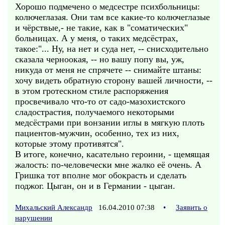
Хорошо подмечено о медсестре психбольницы:
колючеглазая. Они там все какие-то колючеглазые
и чёрствые,- не такие, как в "соматических"
больницах. А у меня, о таких медсёстрах,
такое:"... Ну, на нет и суда нет, -- снисходительно
сказала черноокая, -- но вашу попу вы, уж,
никуда от меня не спрячете -- снимайте штаны:
хочу видеть обратную сторону вашей личности, --
в этом гротескном стиле распоряжения
просвечивало что-то от садо-мазохистского
сладострастия, получаемого некоторыми
медсёстрами при вонзании иглы в мягкую плоть
пациентов-мужчин, особенно, тех из них,
которые этому противятся".
В итоге, конечно, касательно героини, - щемящая
жалость: по-человечески мне жалко её очень. А
Гришка тот вполне мог обокрасть и сделать
поджог. Цыган, он и в Германии - цыган.
Михальский Александр
16.04.2010 07:38
•
Заявить о
нарушении