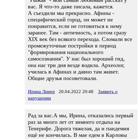
"Рыжая" - мой самый любимый рассказ у
вас. Я что-то даже писала, кажется.
А съездили мы прекрасно. Афины -
специфический город, он может не
понравится, если не готовиться к нему
заранее. Там - античность, а потом сразу
XIX век без всякого перехода. Сломали все
промежуточные постройки в период
"формирования национального
самосознания". У нас был хороший гид,
она нас три дня везде водила. Археолог,
училась в Афинах и давно там живет.
Общие друзья посоветовали.
Ирина Линер
20.04.2022 20:48
Заявить о
нарушении
Рад за вас.А мы, Ирина, отказались первый
раз за много лет от зимнего отдыха на
Тенерифе. Дорога тяжелая, да и пандемия
ещё не кончилась. В мае едем в Карловы