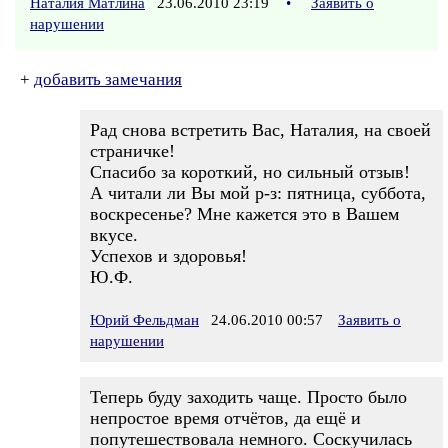
Наталия Матлина
23.06.2010 23:19
•
Заявить о
нарушении
+
добавить замечания
Рад снова встретить Вас, Наталия, на своей
страничке!
Спасибо за короткий, но сильный отзыв!
А читали ли Вы мой р-з: пятница, суббота,
воскресенье? Мне кажется это в Вашем
вкусе.
Успехов и здоровья!
Ю.Ф.
Юрий Фельдман
24.06.2010 00:57
Заявить о
нарушении
Теперь буду заходить чаще. Просто было
непростое время отчётов, да ещё и
попутешествовала немного. Соскучилась