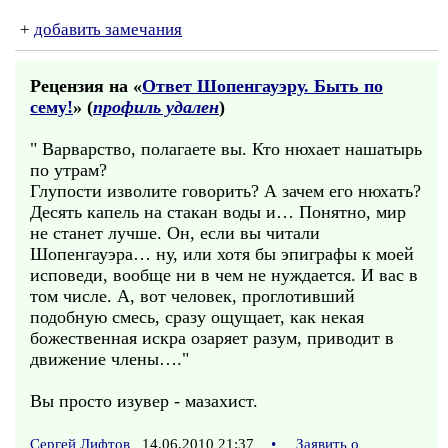
+
добавить замечания
Рецензия на «
Ответ Шопенгауэру. Быть по
сему!
» (
профиль удален
)
" Варварство, полагаете вы. Кто нюхает нашатырь
по утрам?
Глупости изволите говорить? А зачем его нюхать?
Десять капель на стакан воды и… Понятно, мир
не станет лучше. Он, если вы читали
Шопенгауэра… ну, или хотя бы эпиграфы к моей
исповеди, вообще ни в чем не нуждается. И вас в
том числе. А, вот человек, проглотивший
подобную смесь, сразу ощущает, как некая
божественная искра озаряет разум, приводит в
движение члены…."
Вы просто изувер - мазахист.
Сергей Лифтов
14.06.2010 21:37
•
Заявить о