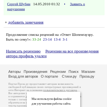
Сергей Шубин
14.05.2010 01:32
•
Заявить о
нарушении
+
добавить замечания
Продолжение списка рецензий на «Ответ Шопенгауэру.
Быть по сему!»:
33-24
23-14
13-4
3-1
Написать рецензию
Рецензии на все произведения
автора профиль удален
Авторы
Произведения
Рецензии
Поиск
Магазин
Вход для авторов
О портале
Стихи.ру
Проза.ру
Портал Проза.ру предоставляет авторам возможность
свободной публикации своих литературных произведений в
сети Интернет на основании
пользовательского договора
.
Все авторские права на произведения принадлежат авторам
и охраняются
законом
. Перепечатка произведений возможна
Мы используем файлы cookie
только с согласия его автора, к которому вы можете
обратиться на его авторской странице. Ответственность за
для улучшения работы сайта.
тексты произведений авторы несут самостоятельно на