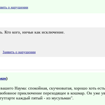
явить о нарушении
ь. Кто кого, ничьи как исключение.
Заявить о нарушении
ман
)
 вашего Наума: спокойная, скучноватая, хорошо хоть ес
 любовное приключение переходящее в кошмар. Он уже ув
тутгарте каждый пятый - из мусульман".