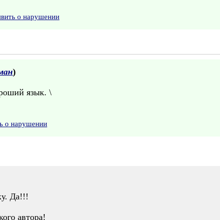
явить о нарушении
ман
)
роший язык. \
ь о нарушении
у. Да!!!
кого автора!