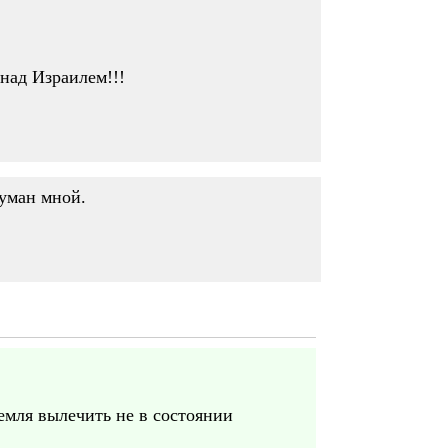
над Израилем!!!
думан мной.
емля вылечить не в состоянии