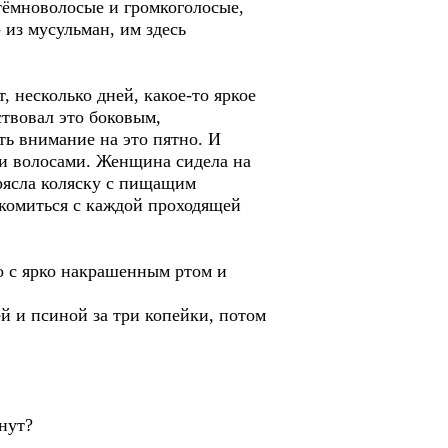
тёмноволосые и громкоголосые,
из мусульман, им здесь
 несколько дней, какое-то яркое
ствовал это боковым,
ть внимание на это пятно. И
ми волосами. Женщина сидела на
рясла коляску с пищащим
акомиться с каждой проходящей
о с ярко накрашенным ртом и
й и псиной за три копейки, потом
нут?