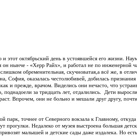
 и этот октябрьский день в устоявшейся его жизни. Нау
 он нынче - «Херр Райх», и работал не по инженерной ча
 слишком обременительная, скучноватая,а всё же, в отли
ена, София, оказалась честолюбивей, добилась признани
как и прежде, врачом. Виделись они нечасто, что устраи
, поднадоели за тридцать лет, отдалились. Дети выросли
раст. Впрочем, они не больно и мешали друг другу, почти
 парк, точнее от Северного вокзала к Главному, откуд
ут прогулки. Недалеко от музея выстроена большая детск
 привозят малышей и детские сады даже издалека. Но есть