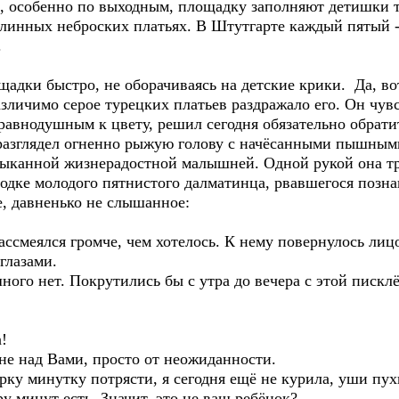
 и, особенно по выходным, площадку заполняют детишки 
линных неброских платьях. В Штутгарте каждый пятый - 
.
ки быстро, не оборачиваясь на детские крики. Да, вот,
зличимо серое турецких платьев раздражало его. Он чув
авнодушным к цвету, решил сегодня обязательно обрати
а разглядел огненно рыжую голову с начёсанными пышны
тыканной жизнерадостной малышней. Одной рукой она т
водке молодого пятнистого далматинца, рвавшегося позн
е, давненько не слышанное:
ссмеялся громче, чем хотелось. К нему повернулось лиц
глазами.
го нет. Покрутились бы с утра до вечера с этой писклё
!
не над Вами, просто от неожиданности.
рку минутку потрясти, я сегодня ещё не курила, уши пух
 минут есть. Значит, это не ваш ребёнок?