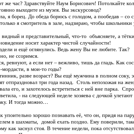
от же час? Здравствуйте Наум Борисович! Потолкайте ко
тоянно выходите из музея. Вы экскурсовод?
ла, я борец. До обеда борюсь с голодом, а пообедав – со
только я смотритель в зале, надзираю, чтобы школьники 
видный и представительный, что-то объясняете, а тётки
овидение носит характер чистой случайности!
здели и ещё оглянулись. Ведь жену Вы не любите. Так?
о, не ссоримся.
, ревнуют, а если нет – вежливо, тишь да гладь. Как сос
мордасти, в мои-то годы?
нник, разве возраст? Вы ещё мужчина в полном соку, эт
ят отпраздновал три года назад. Столь непохожая на жен
вала его, и захотелось встретиться с ней вне парка. Спр
тветила, - на следующей неделе хозяева с дочкой улетают
баку. И тогда можно…
 упоительно хорошо познавать её, что он, придя на пару
телем в шахматы, домой ехать поздно. Ему поверили, так
у как заснул стоя. В течение недели, пока отсутствовал