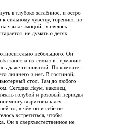
уть в глубоко затаённое, и остро
в к сильному чувству, горению, но
 на языке эмоций, являлось
старается не думать о детях
 относительно небольшого. Он
ьба занесла их семью в Германию.
ась даже тесноватой. По комнате -
его лишнего и нет. В гостиной,
пьютерный стол. Там до любого
ом. Сегодня Наум, наконец,
вязать голубой и розовый периоды
понемногу вырисовывался.
й то, в чём он и себе не
телось встретиться, чтобы
ка. Он в сверхъестественное не