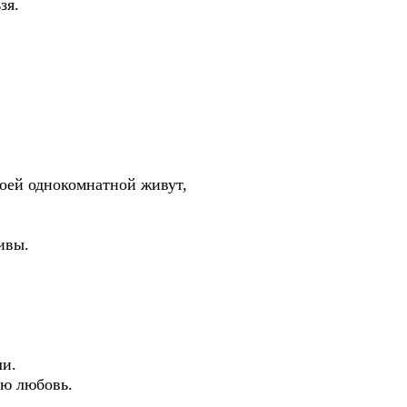
зя.
моей однокомнатной живут,
ивы.
ли.
ую любовь.