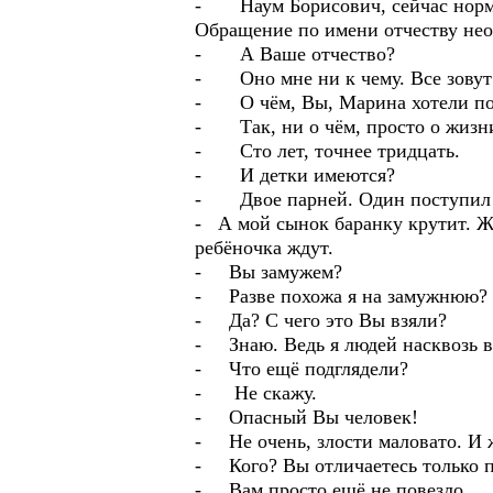
- Наум Борисович, сейчас нормал
Обращение по имени отчеству нео
- А Ваше отчество?
- Оно мне ни к чему. Все зовут 
- О чём, Вы, Марина хотели по
- Так, ни о чём, просто о жизни
- Сто лет, точнее тридцать.
- И детки имеются?
- Двое парней. Один поступил в
- А мой сынок баранку крутит. Ж
ребёночка ждут.
- Вы замужем?
- Разве похожа я на замужнюю? Дв
- Да? С чего это Вы взяли?
- Знаю. Ведь я людей насквозь в
- Что ещё подглядели?
- Не скажу.
- Опасный Вы человек!
- Не очень, злости маловато. И 
- Кого? Вы отличаетесь только п
- Вам просто ещё не повезло.