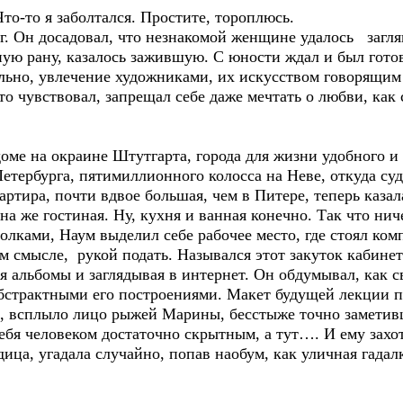
о-то я заболтался. Простите, тороплюсь.
. Он досадовал, что незнакомой женщине удалось заглян
чную рану, казалось зажившую. С юности ждал и был гото
ельно, увлечение художниками, их искусством говорящим
о чувствовал, запрещал себе даже мечтать о любви, как 
оме на окраине Штутгарта, города для жизни удобного и
етербурга, пятимиллионного колосса на Неве, откуда суд
ртира, почти вдвое большая, чем в Питере, теперь казал
она же гостиная. Ну, кухня и ванная конечно. Так что нич
лками, Наум выделил себе рабочее место, где стоял ком
м смысле, рукой подать. Назывался этот закуток кабинет
я альбомы и заглядывая в интернет. Он обдумывал, как с
бстрактными его построениями. Макет будущей лекции 
, всплыло лицо рыжей Марины, бесстыже точно заметивше
себя человеком достаточно скрытным, а тут…. И ему захо
дица, угадала случайно, попав наобум, как уличная гадал