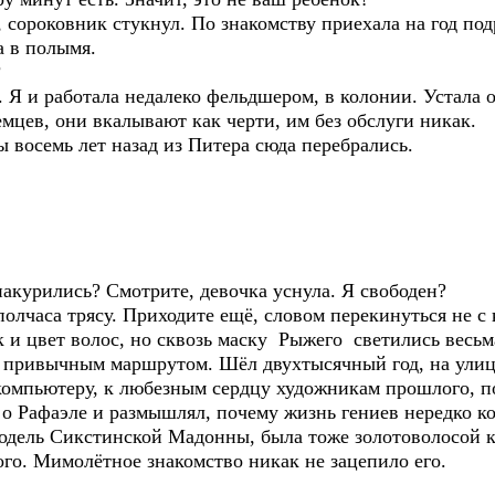
сороковник стукнул. По знакомству приехала на год под
а в полымя.
?
 и работала недалеко фельдшером, в колонии. Устала от
мцев, они вкалывают как черти, им без обслуги никак.
восемь лет назад из Питера сюда перебрались.
курились? Смотрите, девочка уснула. Я свободен?
лчаса трясу. Приходите ещё, словом перекинуться не с 
 и цвет волос, но сквозь маску Рыжего светились весьм
 привычным маршрутом. Шёл двухтысячный год, на улице
компьютеру, к любезным сердцу художникам прошлого, 
о Рафаэле и размышлял, почему жизнь гениев нередко ко
модель Сикстинской Мадонны, была тоже золотоволосой к
го. Мимолётное знакомство никак не зацепило его.