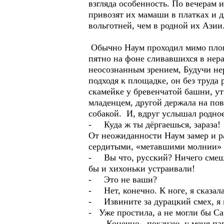
взгляда особенность. По вечерам
привозят их мамаши в платках и д
вольготней, чем в родной их Азии
Обычно Наум проходил мимо площад
пятно на фоне сливавшихся в нера
неосознанным зрением, Будучи нер
подходя к площадке, он без труд
скамейке у бревенчатой башни, у
младенцем, другой держала на по
собакой. И, вдруг услышал родно
- Куда ж ты дёргаешься, зараза!
От неожиданности Наум замер и ра
сердитыми, «метавшими молнии» 
- Вы что, русский? Ничего смешно
бы и хихоньки устраивали!
- Это не ваши?
- Нет, конечно. К ноге, я сказала
- Извините за дурацкий смех, я 
- Уже простила, а не могли бы Са
- Конечно, покачаю, у меня пару