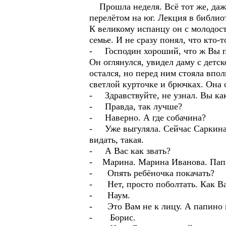
Прошла неделя. Всё тот же, даже
перелётом на юг. Лекция в библио
К великому испанцу он с молодос
семье. И не сразу понял, что кто-т
- Господин хороший, что ж Вы пр
Он оглянулся, увидел даму с детс
остался, но перед ним стояла впо
светлой курточке и брючках. Она 
- Здравствуйте, не узнал. Вы как
- Правда, так лучше?
- Наверно. А где собачина?
- Уже выгуляла. Сейчас Саркина 
видать, такая.
- А Вас как звать?
- Марина. Марина Иванова. Папаша
- Опять ребёночка покачать?
- Нет, просто поболтать. Как Ва
- Наум.
- Это Вам не к лицу. А папино 
- Борис.