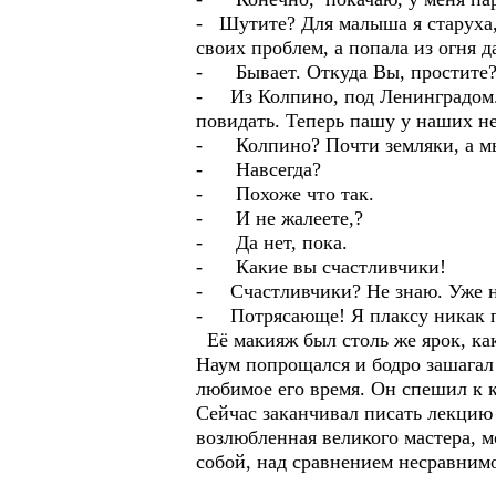
- Шутите? Для малыша я старуха, 
своих проблем, а попала из огня д
- Бывает. Откуда Вы, простите
- Из Колпино, под Ленинградом. Я
повидать. Теперь пашу у наших не
- Колпино? Почти земляки, а мы 
- Навсегда?
- Похоже что так.
- И не жалеете,?
- Да нет, пока.
- Какие вы счастливчики!
- Счастливчики? Не знаю. Уже на
- Потрясающе! Я плаксу никак по
Её макияж был столь же ярок, как
Наум попрощался и бодро зашагал
любимое его время. Он спешил к 
Сейчас заканчивал писать лекцию 
возлюбленная великого мастера, 
собой, над сравнением несравнимо