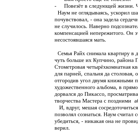
- Повезёт в следующей жизни. Чт
Наум не оглядываясь, ускорил шаг
почувствовал, - она задела серде
не случилось. Наверно подсознат
компенсацией непережитого. Он эт
несостоявшаяся мать.
Семья Райх снимала квартиру в д
чуть больше их Купчино, района П
Стометровая четырёхкомнатная ква
для парней, спальня да столовая, 
отгородив угол двумя книжными по
художественного альбома, в прямо
дорвался до Пикассо, просматрива
творчества Мастера с поздними а
И, вдруг, мешая сосредоточиться
позволял сознаться. Наум считал 
убедиться, - никакая она не прови
верил.