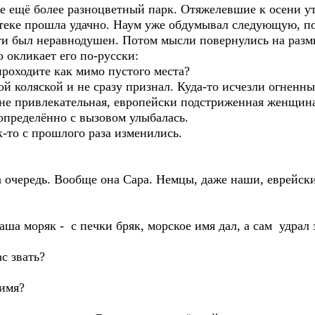
 ещё более разноцветный парк. Отяжелевшие к осени ут
теке прошла удачно. Наум уже обдумывал следующую, по 
ти был неравнодушен. Потом мысли повернулись на раз
о окликает его по-русски:
оходите как мимо пустого места?
кой коляской и не сразу признал. Куда-то исчезли огненн
лне привлекательная, европейски подстриженная женщин
определённо с вызовом улыбалась.
-то с прошлого раза изменились.
очередь. Вообще она Сара. Немцы, даже наши, еврейски
 моряк - с печки бряк, морское имя дал, а сам удрал з
с звать?
имя?