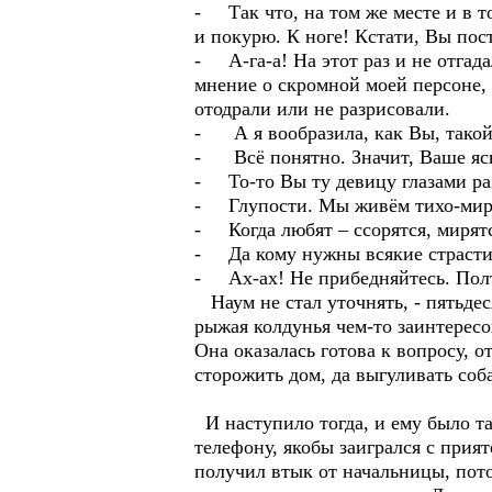
- Так что, на том же месте и в т
и покурю. К ноге! Кстати, Вы пос
- А-га-а! На этот раз и не отгада
мнение о скромной моей персоне, 
отодрали или не разрисовали.
- А я вообразила, как Вы, такой 
- Всё понятно. Значит, Ваше ясн
- То-то Вы ту девицу глазами ра
- Глупости. Мы живём тихо-мирн
- Когда любят – ссорятся, мирятся
- Да кому нужны всякие страсти-
- Ах-ах! Не прибедняйтесь. Полти
Наум не стал уточнять, - пятьдес
рыжая колдунья чем-то заинтересо
Она оказалась готова к вопросу, о
сторожить дом, да выгуливать со
И наступило тогда, и ему было так
телефону, якобы заигрался с прия
получил втык от начальницы, потом