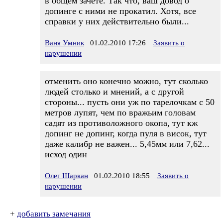
в общем зачете. Так что, ваш довод о
допинге с ними не прокатил. Хотя, все
справки у них действительно были...
Ваня Умник
01.02.2010 17:26
Заявить о
нарушении
отменить оно конечно можно, тут сколько
людей столько и мнений, а с другой
стороны... пусть они уж по тарелочкам с 50
метров лупят, чем по вражьим головам
садят из противоложного окопа, тут кж
допинг не допинг, когда пуля в висок, тут
даже калибр не важен... 5,45мм или 7,62...
исход один
Олег Шаркан
01.02.2010 18:55
Заявить о
нарушении
+
добавить замечания