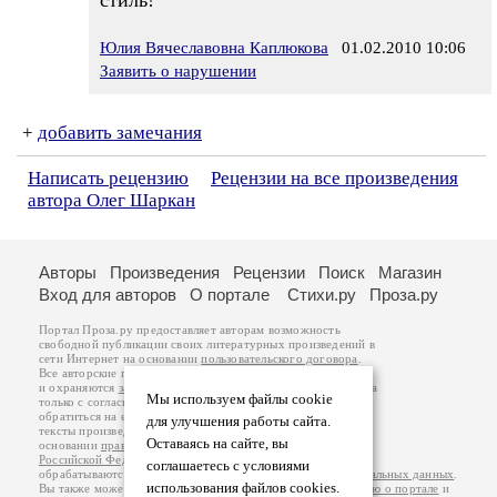
стиль!
Юлия Вячеславовна Каплюкова
01.02.2010 10:06
Заявить о нарушении
+
добавить замечания
Написать рецензию
Рецензии на все произведения
автора Олег Шаркан
Авторы
Произведения
Рецензии
Поиск
Магазин
Вход для авторов
О портале
Стихи.ру
Проза.ру
Портал Проза.ру предоставляет авторам возможность
свободной публикации своих литературных произведений в
сети Интернет на основании
пользовательского договора
.
Все авторские права на произведения принадлежат авторам
и охраняются
законом
. Перепечатка произведений возможна
Мы используем файлы cookie
только с согласия его автора, к которому вы можете
обратиться на его авторской странице. Ответственность за
для улучшения работы сайта.
тексты произведений авторы несут самостоятельно на
Оставаясь на сайте, вы
основании
правил публикации
и
законодательства
Российской Федерации
. Данные пользователей
соглашаетесь с условиями
обрабатываются на основании
Политики обработки персональных данных
.
использования файлов cookies.
Вы также можете посмотреть более подробную
информацию о портале
и