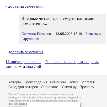
+
добавить замечания
Впервые читаю, где о смерти написано
романтично...
Светлана Ефименко
18.05.2023 17:19
Заявить о
нарушении
+
добавить замечания
Написать рецензию
Рецензии на все произведения
автора Аглаида Лой
Авторы
Произведения
Рецензии
Поиск
Магазин
Вход для авторов
О портале
Стихи.ру
Проза.ру
Портал Проза.ру предоставляет авторам возможность
свободной публикации своих литературных произведений в
сети Интернет на основании
пользовательского договора
.
Все авторские права на произведения принадлежат авторам
и охраняются
законом
. Перепечатка произведений возможна