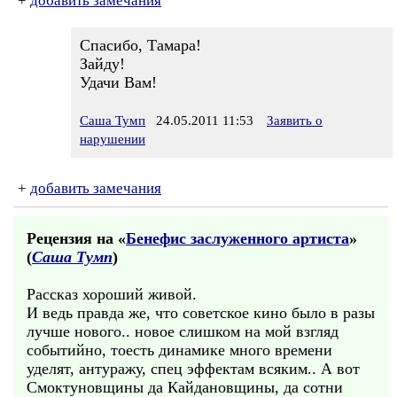
+
добавить замечания
Спасибо, Тамара!
Зайду!
Удачи Вам!
Саша Тумп
24.05.2011 11:53
Заявить о
нарушении
+
добавить замечания
Рецензия на «
Бенефис заслуженного артиста
»
(
Саша Тумп
)
Рассказ хороший живой.
И ведь правда же, что советское кино было в разы
лучше нового.. новое слишком на мой взгляд
событийно, тоесть динамике много времени
уделят, антуражу, спец эффектам всяким.. А вот
Смоктуновщины да Кайдановщины, да сотни